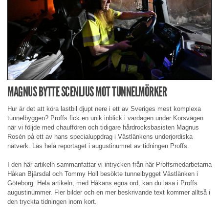
MAGNUS BYTTE SCENLJUS MOT TUNNELMÖRKER
Hur är det att köra lastbil djupt nere i ett av Sveriges mest komplexa
tunnelbyggen? Proffs fick en unik inblick i vardagen under Korsvägen
när vi följde med chauffören och tidigare hårdrocksbasisten Magnus
Rosén på ett av hans specialuppdrag i Västlänkens underjordiska
nätverk. Läs hela reportaget i augustinumret av tidningen Proffs.
I den här artikeln sammanfattar vi intrycken från när Proffsmedarbetarna
Håkan Bjärsdal och Tommy Holl besökte tunnelbygget Västlänken i
Göteborg. Hela artikeln, med Håkans egna ord, kan du läsa i Proffs
augustinummer. Fler bilder och en mer beskrivande text kommer alltså i
den tryckta tidningen inom kort.