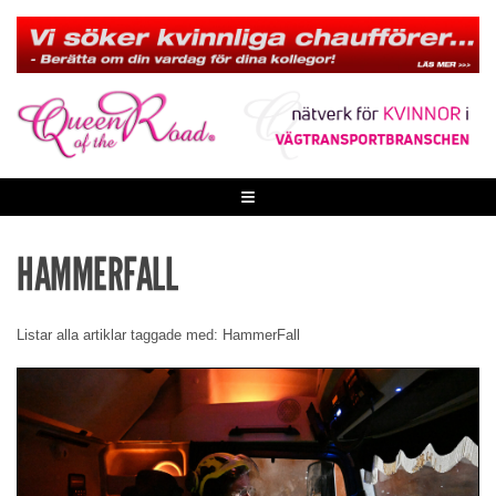
Skip
to
content
≡
HAMMERFALL
Listar alla artiklar taggade med: HammerFall