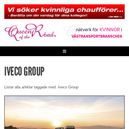
Skip
to
content
≡
IVECO GROUP
Listar alla artiklar taggade med: Iveco Group