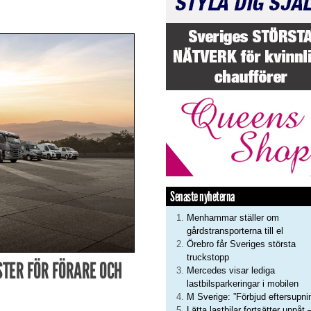
Senaste nyheterna
Menhammar ställer om
gårdstransporterna till el
Örebro får Sveriges största
truckstopp
STER FÖR FÖRARE OCH
Mercedes visar lediga
lastbilsparkeringar i mobilen
M Sverige: ”Förbjud eftersupni
Lätta lastbilar fortsätter uppåt 