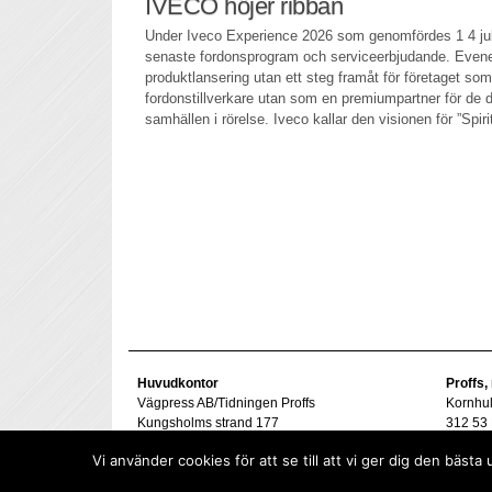
IVECO höjer ribban
Under Iveco Experience 2026 som genomfördes 1 4 juli
senaste fordonsprogram och serviceerbjudande. Evene
produktlansering utan ett steg framåt för företaget som
fordonstillverkare utan som en premiumpartner för de 
samhällen i rörelse. Iveco kallar den visionen för ”Spir
Huvudkontor
Proffs,
Vägpress AB/Tidningen Proffs
Kornhu
Kungsholms strand 177
312 53 
112 48 Stockholm
Tel. 07
Vi använder cookies för att se till att vi ger dig den bä
goran@