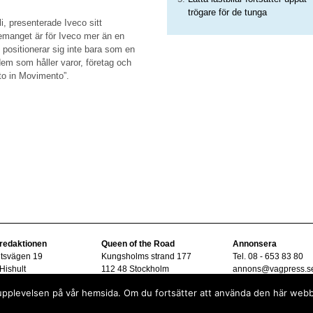
trögare för de tunga
, presenterade Iveco sitt
manget är för Iveco mer än en
 positionerar sig inte bara som en
dem som håller varor, företag och
ito in Movimento”.
 redaktionen
Queen of the Road
Annonsera
ltsvägen 19
Kungsholms strand 177
Tel. 08 - 653 83 80
Hishult
112 48 Stockholm
annons@vagpress.s
08 - 15 33 45
sta upplevelsen på vår hemsida. Om du fortsätter att använda den här web
vagpress.se