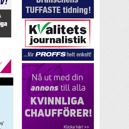
ng”
–