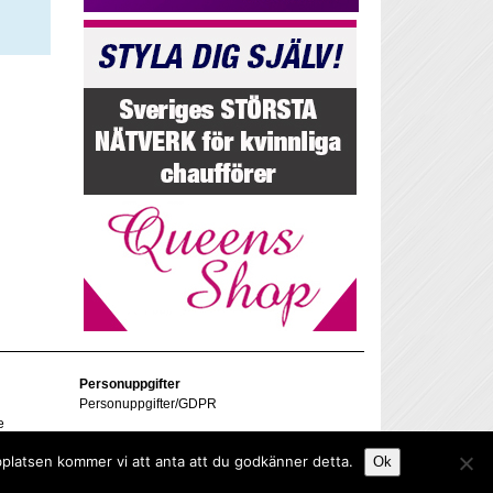
Personuppgifter
Personuppgifter/GDPR
e
bplatsen kommer vi att anta att du godkänner detta.
Ok