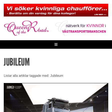
Skip
to
content
≡
JUBILEUM
Listar alla artiklar taggade med: Jubileum