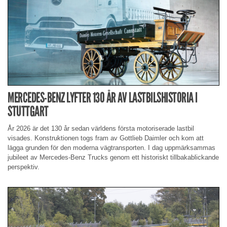
MERCEDES-BENZ LYFTER 130 ÅR AV LASTBILSHISTORIA I
STUTTGART
År 2026 är det 130 år sedan världens första motoriserade lastbil
visades. Konstruktionen togs fram av Gottlieb Daimler och kom att
lägga grunden för den moderna vägtransporten. I dag uppmärksammas
jubileet av Mercedes-Benz Trucks genom ett historiskt tillbakablickande
perspektiv.