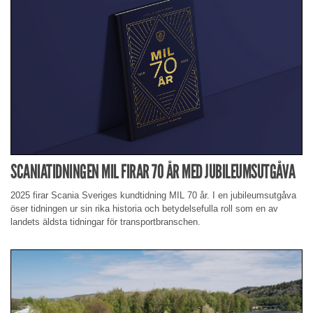
SCANIATIDNINGEN MIL FIRAR 70 ÅR MED JUBILEUMSUTGÅVA
2025 firar Scania Sveriges kundtidning MIL 70 år. I en jubileumsutgåva
öser tidningen ur sin rika historia och betydelsefulla roll som en av
landets äldsta tidningar för transportbranschen.