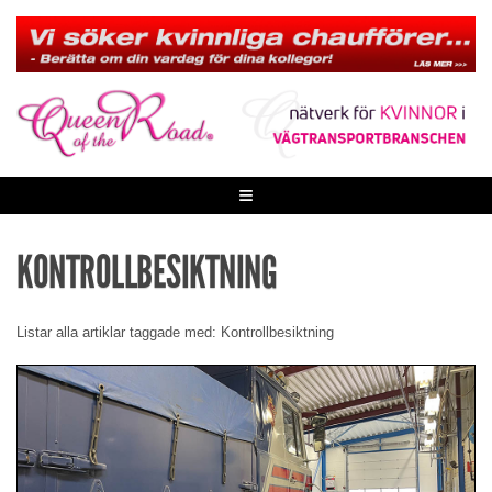
Skip
to
content
≡
KONTROLLBESIKTNING
Listar alla artiklar taggade med: Kontrollbesiktning