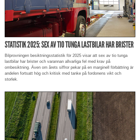
STATISTIK 2025: SEX AV TIO TUNGA LASTBILAR HAR BRISTER
Bilprovningen besiktningsstatistik för 2025 visar att sex av tio tunga
lastbilar har brister och varannan allvarliga fel med krav på
ombesiktning. Även om årets siffror pekar på en marginell förbättring är
andelen fortsatt hög och kritisk med tanke på fordonens vikt och
storlek.