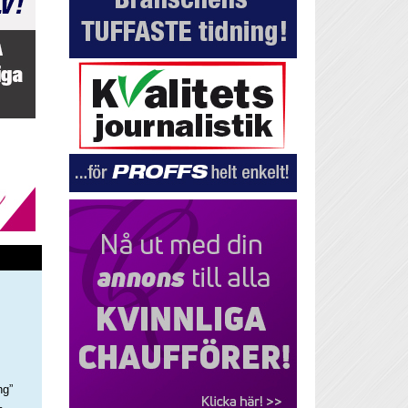
ng”
–