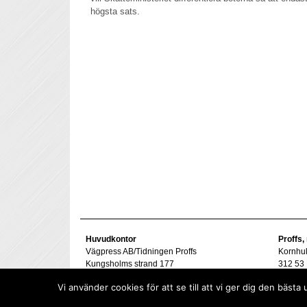
högsta sats.
Huvudkontor
Proffs,
Vägpress AB/Tidningen Proffs
Kornhu
Kungsholms strand 177
312 53 
112 48 Stockholm
Tel. 07
Vi använder cookies för att se till att vi ger dig den bä
goran@