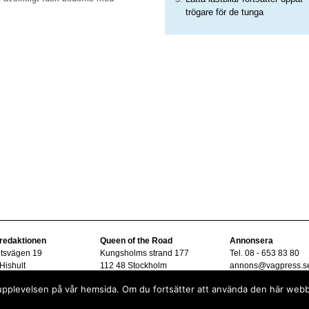
trögare för de tunga
 redaktionen
Queen of the Road
Annonsera
ltsvägen 19
Kungsholms strand 177
Tel. 08 - 653 83 80
Hishult
112 48 Stockholm
annons@vagpress.s
08 - 15 33 45
sta upplevelsen på vår hemsida. Om du fortsätter att använda den här web
vagpress.se