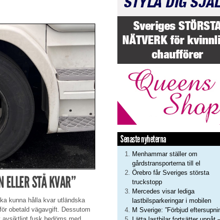
Senaste nyheterna
Menhammar ställer om
gårdstransporterna till el
Örebro får Sveriges största
 ELLER STÅ KVAR”
truckstopp
Mercedes visar lediga
ska kunna hålla kvar utländska
lastbilsparkeringar i mobilen
 för obetald vägavgift. Dessutom
M Sverige: ”Förbjud eftersupni
ast avsiktligt fusk bedöms med
Lätta lastbilar fortsätter uppåt 