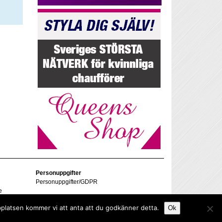
Personuppgifter
Personuppgifter/GDPR
e
bplatsen kommer vi att anta att du godkänner detta.
Ok