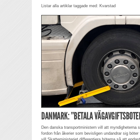
Listar alla artiklar taggade med: Kvarstad
DANMARK: ”BETALA VÄGAVGIFTSBOTEN
Den danska transportministern vill att myndigheterna 
fordon från åkerier som bevisligen undandrar sig böter
vill Skatteministeriet differentiera böterna så att end