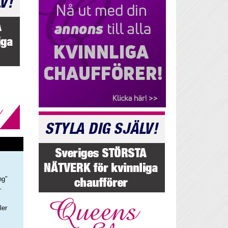
ng”
–
ler
s