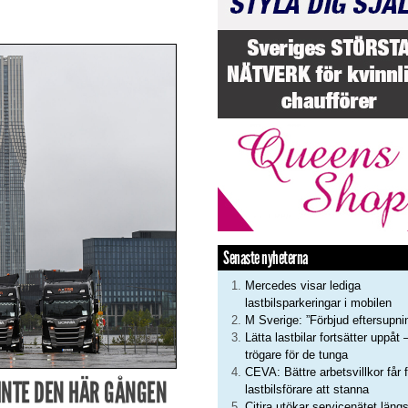
Senaste nyheterna
Mercedes visar lediga
lastbilsparkeringar i mobilen
M Sverige: ”Förbjud eftersupni
Lätta lastbilar fortsätter uppåt 
trögare för de tunga
CEVA: Bättre arbetsvillkor får f
 INTE DEN HÄR GÅNGEN
lastbilsförare att stanna
Citira utökar servicenätet läng