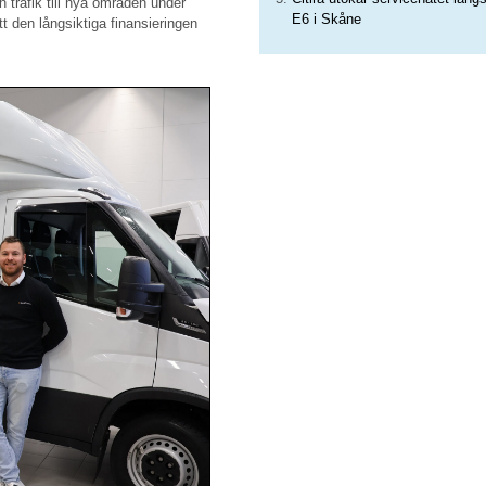
 trafik till nya områden under
E6 i Skåne
tt den långsiktiga finansieringen