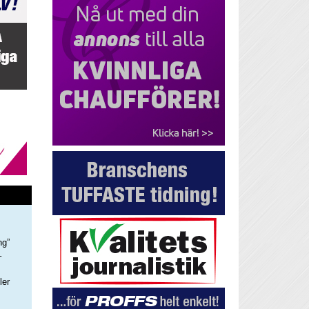
ng”
–
ler
s