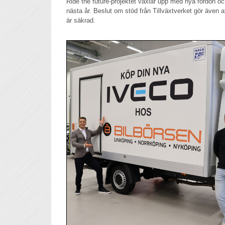
Ride the future-projektet växlar upp med nya fordon och
nästa år. Beslut om stöd från Tillväxtverket gör även a
är säkrad.