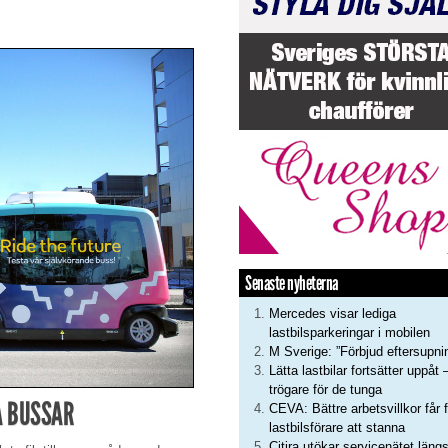
Senaste nyheterna
Mercedes visar lediga
lastbilsparkeringar i mobilen
M Sverige: ”Förbjud eftersupni
Lätta lastbilar fortsätter uppåt 
trögare för de tunga
A BUSSAR
CEVA: Bättre arbetsvillkor får f
lastbilsförare att stanna
Citira utökar servicenätet läng