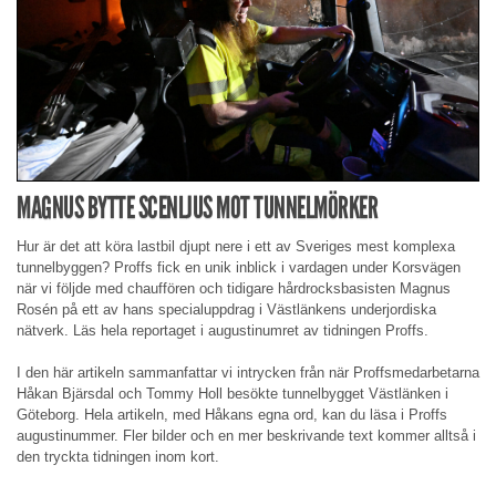
MAGNUS BYTTE SCENLJUS MOT TUNNELMÖRKER
Hur är det att köra lastbil djupt nere i ett av Sveriges mest komplexa
tunnelbyggen? Proffs fick en unik inblick i vardagen under Korsvägen
när vi följde med chauffören och tidigare hårdrocksbasisten Magnus
Rosén på ett av hans specialuppdrag i Västlänkens underjordiska
nätverk. Läs hela reportaget i augustinumret av tidningen Proffs.
I den här artikeln sammanfattar vi intrycken från när Proffsmedarbetarna
Håkan Bjärsdal och Tommy Holl besökte tunnelbygget Västlänken i
Göteborg. Hela artikeln, med Håkans egna ord, kan du läsa i Proffs
augustinummer. Fler bilder och en mer beskrivande text kommer alltså i
den tryckta tidningen inom kort.