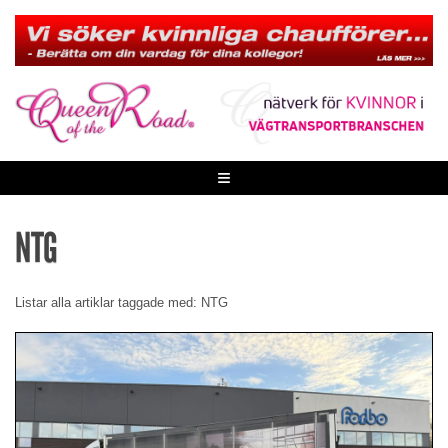
Skip
to
content
≡
NTG
Listar alla artiklar taggade med: NTG