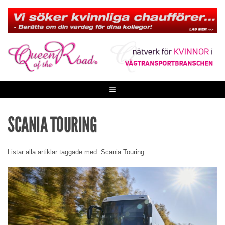
Skip
to
content
≡
SCANIA TOURING
Listar alla artiklar taggade med: Scania Touring