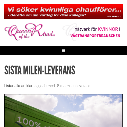
Skip
to
content
≡
SISTA MILEN-LEVERANS
Listar alla artiklar taggade med: Sista milen-leverans