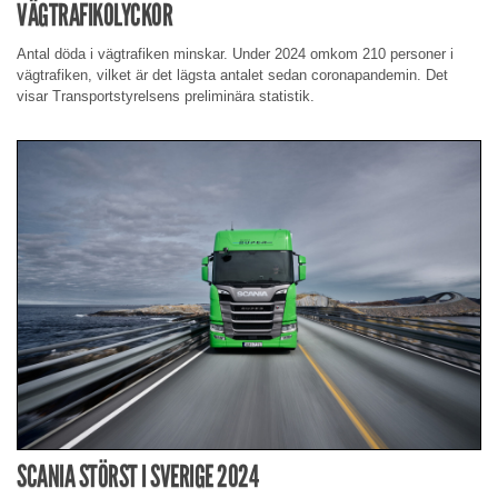
VÄGTRAFIKOLYCKOR
Antal döda i vägtrafiken minskar. Under 2024 omkom 210 personer i
vägtrafiken, vilket är det lägsta antalet sedan coronapandemin. Det
visar Transportstyrelsens preliminära statistik.
SCANIA STÖRST I SVERIGE 2024