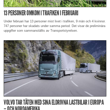
13 PERSONER OMKOM I TRAFIKEN I FEBRUARI
Under februari har 13 personer mist livet i trafiken, 9 män och 4 kvinnor.
747 personer har skadats under samma period. Det visar de preliminära
uppgifter som sammanställts av Transportstyrelsen.
VOLVO TAR TÄTEN MED SINA ELDRIVNA LASTBILAR I EUROPA
– OCH NORDAMERIKA