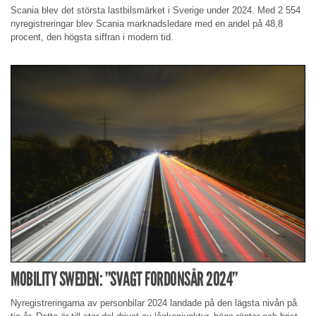
Scania blev det största lastbilsmärket i Sverige under 2024. Med 2 554
nyregistreringar blev Scania marknadsledare med en andel på 48,8
procent, den högsta siffran i modern tid.
MOBILITY SWEDEN: ”SVAGT FORDONSÅR 2024”
Nyregistreringarna av personbilar 2024 landade på den lägsta nivån på