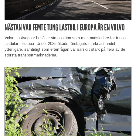
NÄSTAN VAR FEMTE TUNG LASTBIL I EUROPA ÄR EN VOLVO
Volvo Lastvagnar behåller sin position som marknadsledare för tunga
lastbilar i Europa. Under 2025 ökade företagets marknadsandel
ytterligare, samtidigt som efterfrågan var särskilt stark på flera av de
största transportmarknaderna.