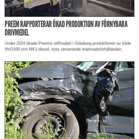
PREEM RAPPORTERAR ÖKAD PRODUKTION AV FÖRNYBARA
DRIVMEDEL
Under 2024 ökade Preems raffinaderi i Göteborg produktionen av både
HVO100 och MK1-diesel, trots utmanande marknadsförhållanden.