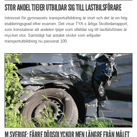
STOR ANDEL TJEJER UTBILDAR SIG TILL LASTBILSFÖRARE
Intresset för gymnasiets transportutbildning är stort och det är en hög
etableringsgrad efter examen. Det visar TYA:s årliga Skolledarrapport,
som konstaterar att andelen tjejer som utbildar sig till lastbilsförare är
mycket stor. Samtidigt har antalet skolor som erbjuder
transportutbildning nu passerat 100.
M SVERIGE: FÄRRE DÖDSOLYCKOR MEN LÄNGRE FRÅN MÅLET