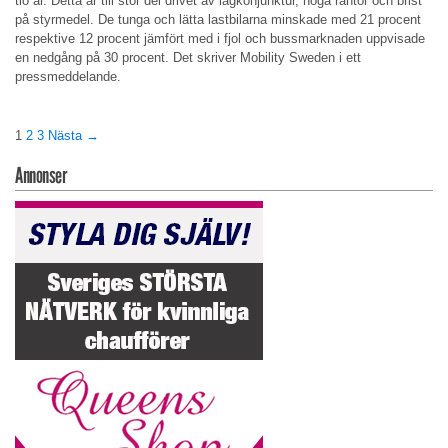
tio år. Detta är till stor del drivet av lågkonjunktur, höga räntor och brist
på styrmedel. De tunga och lätta lastbilarna minskade med 21 procent
respektive 12 procent jämfört med i fjol och bussmarknaden uppvisade
en nedgång på 30 procent. Det skriver Mobility Sweden i ett
pressmeddelande.
1
2
3
Nästa →
Annonser