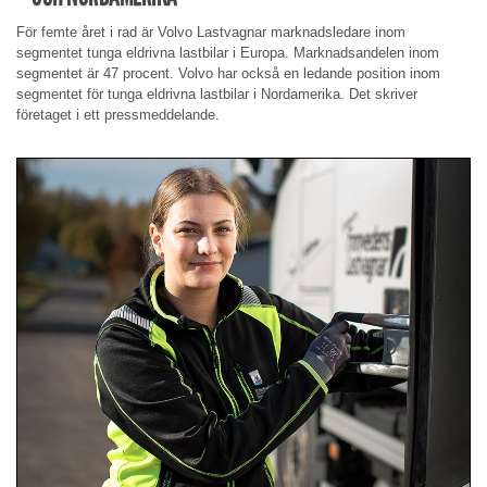
För femte året i rad är Volvo Lastvagnar marknadsledare inom
segmentet tunga eldrivna lastbilar i Europa. Marknadsandelen inom
segmentet är 47 procent. Volvo har också en ledande position inom
segmentet för tunga eldrivna lastbilar i Nordamerika. Det skriver
företaget i ett pressmeddelande.