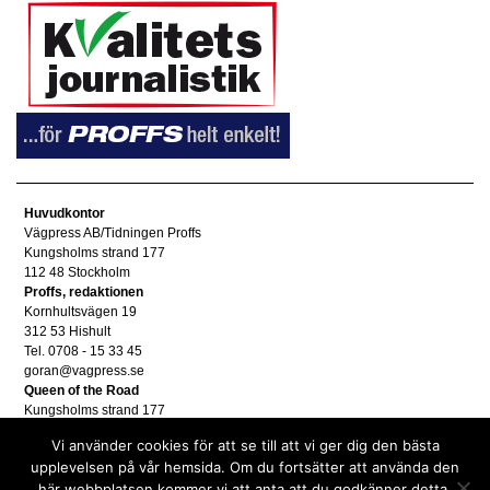
Huvudkontor
Vägpress AB/Tidningen Proffs
Kungsholms strand 177
112 48 Stockholm
Proffs, redaktionen
Kornhultsvägen 19
312 53 Hishult
Tel. 0708 - 15 33 45
goran@vagpress.se
Queen of the Road
Kungsholms strand 177
112 48 Stockholm
Vi använder cookies för att se till att vi ger dig den bästa
Annonsera
upplevelsen på vår hemsida. Om du fortsätter att använda den
Tel. 08 - 653 83 80
här webbplatsen kommer vi att anta att du godkänner detta.
annons@vagpress.se