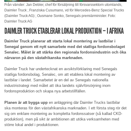
Från vänster: Jan Debler, chef för försäljning till försvarssektorn utomlands,
Daimler Truck ; Franziska Cusumano, vd för Mercedes-Benz Special Trucks
(Daimler Truck AG) ; Ousmane Sonko, Senegals premiärminister. Foto:
Daimler Truck AG
DAIMLER TRUCK ETABLERAR LOKAL PRODUKTION – I AFRIKA
Daimler Truck planerar att starta lokal montering av lastbilar i
Senegal genom ett nytt samarbete med det statliga fordonsbolaget
Senalec. Målet är att stärka den regionala fordonsindustrin och öka
närvaron på den västafrikanska marknaden.
Daimler Truck har undertecknat en avsiktsförklaring med Senegals
statliga fordonsbolag, Senalec, om att etablera lokal montering av
lastbilar i landet. Samarbetet är en del av Senegals nationella
industristrategi med målet att öka landets självförsörjning inom
fordonsproduktion och skapa nya arbetstillfällen.
Planen är att bygga upp
en anläggning där Daimler Trucks lastbilar
ska monteras för den västafrikanska marknaden. I ett första steg rör det
sig om enklare montering av kompletta fordonssatser (så kallad CKD-
produktion), men på sikt är ambitionen att utöka verksamheten med
större lokal andel i produktionen.