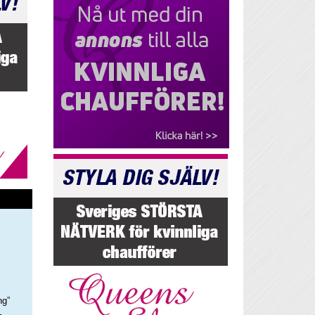
ng”
–