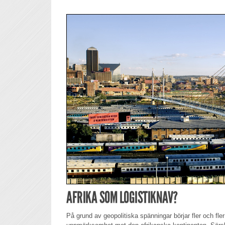
AFRIKA SOM LOGISTIKNAV?
På grund av geopolitiska spänningar börjar fler och fler