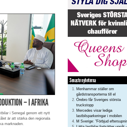
Senaste nyheterna
Menhammar ställer om
gårdstransporterna till el
DUKTION – I AFRIKA
Örebro får Sveriges största
truckstopp
Mercedes visar lediga
stbilar i Senegal genom ett nytt
lastbilsparkeringar i mobilen
let är att stärka den regionala
M Sverige: ”Förbjud eftersupni
ska marknaden.
Lätta lastbilar fortsätter uppåt 