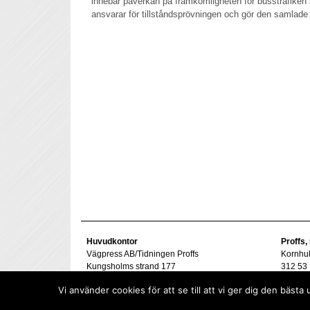
innebär påverkan på framkomligheten för busstrafiken
ansvarar för tillståndsprövningen och gör den samlad
Huvudkontor
Proffs,
Vägpress AB/Tidningen Proffs
Kornhu
Kungsholms strand 177
312 53 
112 48 Stockholm
Tel. 07
Vi använder cookies för att se till att vi ger dig den bä
goran@