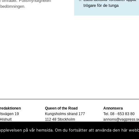
 i området. Polismyndigheten
trögare för de tunga
e bedömningen.
 redaktionen
Queen of the Road
Annonsera
ltsvägen 19
Kungsholms strand 177
Tel. 08 - 653 83 80
Hishult
112 48 Stockholm
annons@vagpress.s
08 - 15 33 45
sta upplevelsen på vår hemsida. Om du fortsätter att använda den här web
vagpress.se