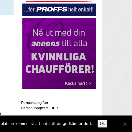
Personuppgifter
Personuppgifter/GDPR
e
bplatsen kommer vi att anta att du godkänner detta.
Ok