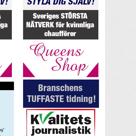
ng”
–