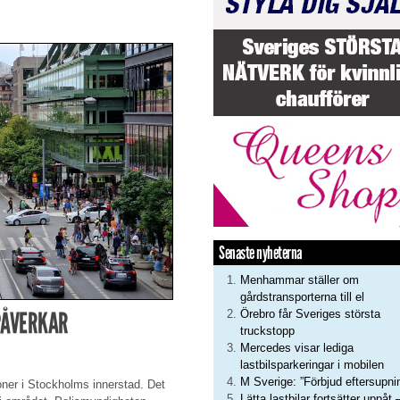
Senaste nyheterna
Menhammar ställer om
gårdstransporterna till el
PÅVERKAR
Örebro får Sveriges största
truckstopp
Mercedes visar lediga
lastbilsparkeringar i mobilen
M Sverige: ”Förbjud eftersupni
er i Stockholms innerstad. Det
Lätta lastbilar fortsätter uppåt 