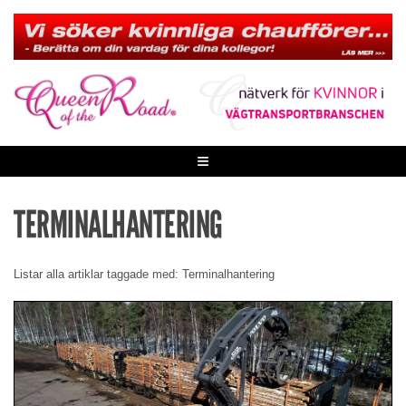
Skip
to
content
≡
TERMINALHANTERING
Listar alla artiklar taggade med: Terminalhantering