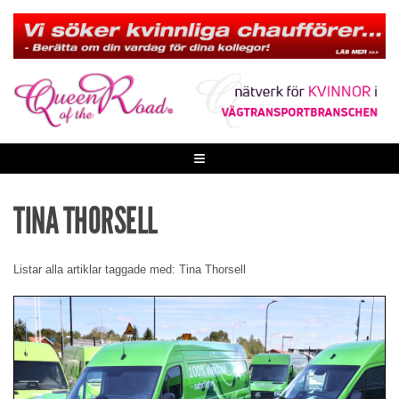
Skip
to
content
≡
TINA THORSELL
Listar alla artiklar taggade med: Tina Thorsell