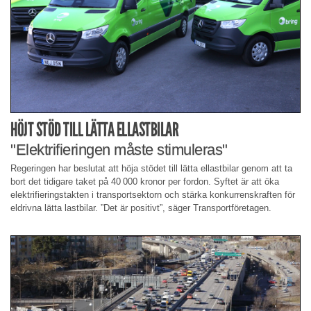
HÖJT STÖD TILL LÄTTA ELLASTBILAR
"Elektrifieringen måste stimuleras"
Regeringen har beslutat att höja stödet till lätta ellastbilar genom att ta
bort det tidigare taket på 40 000 kronor per fordon. Syftet är att öka
elektrifieringstakten i transportsektorn och stärka konkurrenskraften för
eldrivna lätta lastbilar. ”Det är positivt”, säger Transportföretagen.