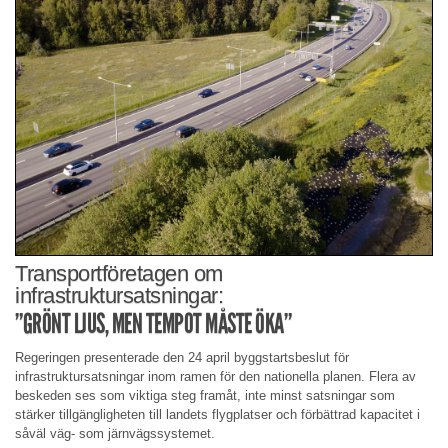
Transportföretagen om
infrastruktursatsningar:
”GRÖNT LJUS, MEN TEMPOT MÅSTE ÖKA”
Regeringen presenterade den 24 april byggstartsbeslut för
infrastruktursatsningar inom ramen för den nationella planen. Flera av
beskeden ses som viktiga steg framåt, inte minst satsningar som
stärker tillgängligheten till landets flygplatser och förbättrad kapacitet i
såväl väg- som järnvägssystemet.