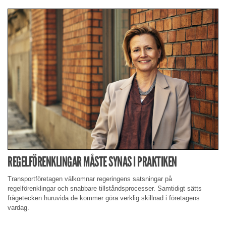
REGELFÖRENKLINGAR MÅSTE SYNAS I PRAKTIKEN
Transportföretagen välkomnar regeringens satsningar på
regelförenklingar och snabbare tillståndsprocesser. Samtidigt sätts
frågetecken huruvida de kommer göra verklig skillnad i företagens
vardag.