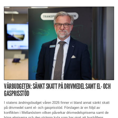
VÅRBUDGETEN: SÄNKT SKATT PÅ DRIVMEDEL SAMT EL- OCH
GASPRISSTÖD
I statens ändringsbudget våren 2026 finner vi bland annat sänkt skatt
på drivmedel samt el- och gasprisstöd. Förslagen är en följd av
konflikten i Mellanöstern vilken påverkar drivmedelspriserna samt de
höga elpriserna och den stränga kyla som har gjort att hushållens