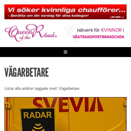
Skip
to
content
≡
VÄGARBETARE
Listar alla artiklar taggade med: Vägarbetare