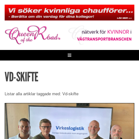
Skip
to
content
≡
VD-SKIFTE
Listar alla artiklar taggade med: Vd-skifte