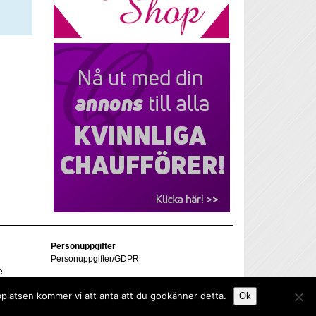
Personuppgifter
Personuppgifter/GDPR
e
bplatsen kommer vi att anta att du godkänner detta.
Ok