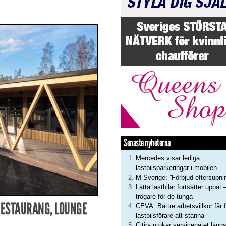
Senaste nyheterna
Mercedes visar lediga
lastbilsparkeringar i mobilen
M Sverige: ”Förbjud eftersupni
Lätta lastbilar fortsätter uppåt 
trögare för de tunga
RESTAURANG, LOUNGE
CEVA: Bättre arbetsvillkor får f
lastbilsförare att stanna
Citira utökar servicenätet läng