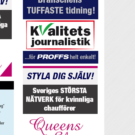
ng”
–
ler
s