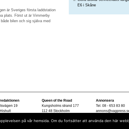
E6 i Skåne
gen är Sveriges första laddstation
ma plats. Först ut är Vimmerby
 både bilen och sig själva med
 redaktionen
Queen of the Road
Annonsera
ltsvägen 19
Kungsholms strand 177
Tel. 08 - 653 83 80
Hishult
112 48 Stockholm
annons@vagpress.s
08 - 15 33 45
sta upplevelsen på vår hemsida. Om du fortsätter att använda den här web
vagpress.se