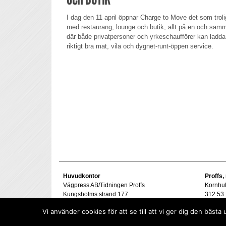
I dag den 11 april öppnar Charge to Move det som troli
med restaurang, lounge och butik, allt på en och sam
där både privatpersoner och yrkeschaufförer kan ladda
riktigt bra mat, vila och dygnet-runt-öppen service.
Huvudkontor
Proffs,
Vägpress AB/Tidningen Proffs
Kornhu
Kungsholms strand 177
312 53 
112 48 Stockholm
Tel. 07
Vi använder cookies för att se till att vi ger dig den bä
goran@