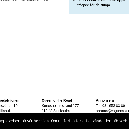
trögare för de tunga
 redaktionen
Queen of the Road
Annonsera
ltsvägen 19
Kungsholms strand 177
Tel. 08 - 653 83 80
Hishult
112 48 Stockholm
annons@vagpress.s
08 - 15 33 45
sta upplevelsen på vår hemsida. Om du fortsätter att använda den här web
vagpress.se