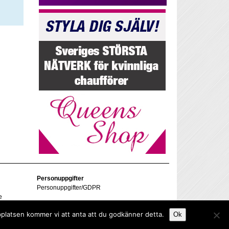
Personuppgifter
Personuppgifter/GDPR
e
bplatsen kommer vi att anta att du godkänner detta.
Ok