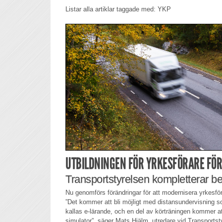
Listar alla artiklar taggade med: YKP
UTBILDNINGEN FÖR YRKESFÖRARE FÖ
Transportstyrelsen kompletterar 
Nu genomförs förändringar för att modernisera yrkesför
”Det kommer att bli möjligt med distansundervisning so
kallas e-lärande, och en del av körträningen kommer a
simulator”, säger Mats Hjälm, utredare vid Transpor