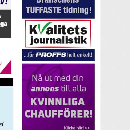
ng”
–