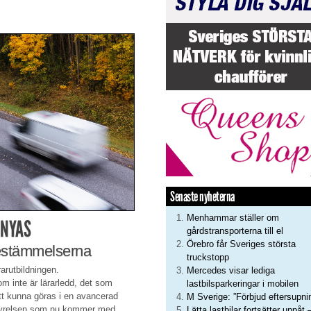
Senaste nyheterna
Menhammar ställer om
RNYAS
gårdstransporterna till el
Örebro får Sveriges största
bestämmelserna
truckstopp
arutbildningen.
Mercedes visar lediga
m inte är lärarledd, det som
lastbilsparkeringar i mobilen
tt kunna göras i en avancerad
M Sverige: ”Förbjud eftersupni
tstyrelsen som nu kommer med
Lätta lastbilar fortsätter uppåt 