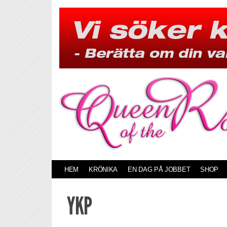
Skip
to
content
HEM
KRÖNIKA
EN DAG PÅ JOBBET
SHOP
YKP