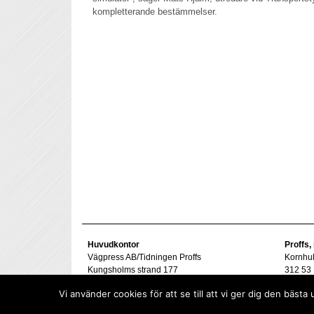
kompletterande bestämmelser.
Huvudkontor
Proffs,
Vägpress AB/Tidningen Proffs
Kornhu
Kungsholms strand 177
312 53 
112 48 Stockholm
Tel. 07
Vi använder cookies för att se till att vi ger dig den bä
goran@