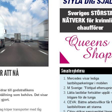
Senaste nyheterna
R ATT NÅ
Mercedes visar lediga
lastbilsparkeringar i mobilen
M Sverige: ”Förbjud eftersupni
drar till godstrafikens
Lätta lastbilar fortsätter uppåt 
ställning som behövs. Det visar
trögare för de tunga
 gjort.
CEVA: Bättre arbetsvillkor får f
lastbilsförare att stanna
etag köper transporter med låg
Citira utökar servicenätet läng