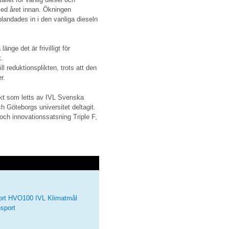
med året innan. Ökningen
landades in i den vanliga dieseln
nge det är frivilligt för
t.
ll reduktionsplikten, trots att den
r.
jekt som letts av IVL Svenska
ch Göteborgs universitet deltagit.
 och innovationssatsning Triple F,
rt
HVO100
IVL
Klimatmål
sport