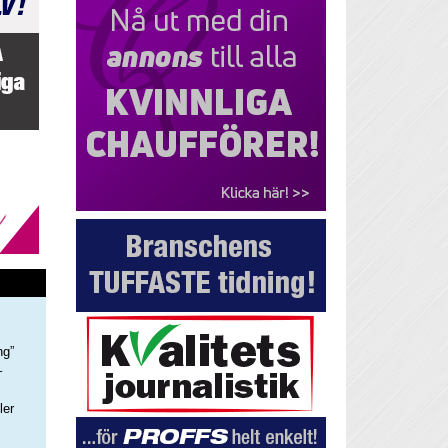
ng”
–
ler
s