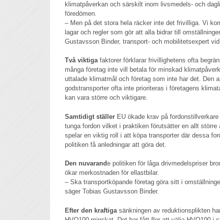
klimatpåverkan och särskilt inom livsmedels- och dagl
föredömen.
– Men på det stora hela räcker inte det frivilliga. Vi k
lagar och regler som gör att alla bidrar till omställninge
Gustavsson Binder, transport- och mobilitetsexpert vid
Två viktiga
faktorer förklarar frivillighetens ofta begr
många företag inte vill betala för minskad klimatpåver
uttalade klimatmål och företag som inte har det. Den an
godstransporter ofta inte prioriteras i företagens klim
kan vara större och viktigare.
Samtidigt ställer
EU ökade krav på fordonstillverkare
tunga fordon vilket i praktiken förutsätter en allt störr
spelar en viktig roll i att köpa transporter där dessa f
politiken få anledningar att göra det.
Den nuvarand
e politiken för låga drivmedelspriser b
ökar merkostnaden för ellastbilar.
– Ska transportköpande företag göra sitt i omställnin
säger Tobias Gustavsson Binder.
Efter den kraftiga
sänkningen av reduktionsplikten har
HVO100 minskat. Det har fått fler att välja HVO100 i st