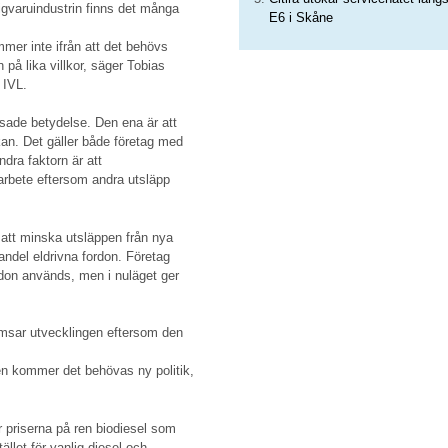
igvaruindustrin finns det många
E6 i Skåne
ommer inte ifrån att det behövs
n på lika villkor, säger Tobias
 IVL.
änsade betydelse. Den ena är att
kan. Det gäller både företag med
dra faktorn är att
atarbete eftersom andra utsläpp
 att minska utsläppen från nya
e andel eldrivna fordon. Företag
ordon används, men i nuläget ger
romsar utvecklingen eftersom den
gen kommer det behövas ny politik,
 priserna på ren biodiesel som
ället för vanlig diesel och