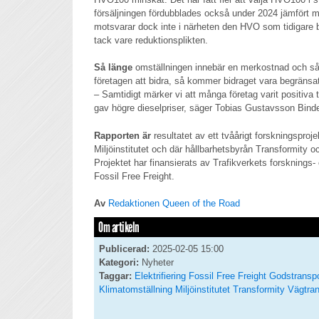
försäljningen fördubblades också under 2024 jämfört 
motsvarar dock inte i närheten den HVO som tidigare b
tack vare reduktionsplikten.
Så länge
omställningen innebär en merkostnad och så lä
företagen att bidra, så kommer bidraget vara begränsa
– Samtidigt märker vi att många företag varit positiva ti
gav högre dieselpriser, säger Tobias Gustavsson Binde
Rapporten är
resultatet av ett tvåårigt forskningspro
Miljöinstitutet och där hållbarhetsbyrån Transformity o
Projektet har finansierats av Trafikverkets forsknings-
Fossil Free Freight.
Av
Redaktionen Queen of the Road
Om artikeln
Publicerad:
2025-02-05 15:00
Kategori:
Nyheter
Taggar:
Elektrifiering
Fossil Free Freight
Godstranspo
Klimatomställning
Miljöinstitutet
Transformity
Vägtran