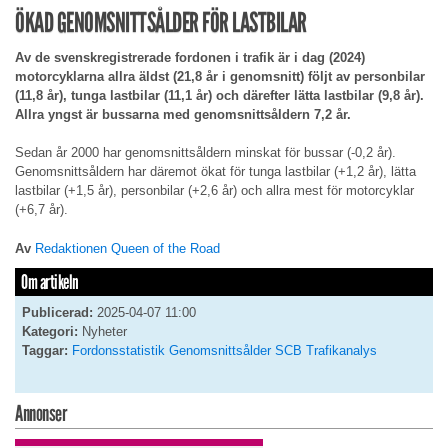
ÖKAD GENOMSNITTSÅLDER FÖR LASTBILAR
Av de svenskregistrerade fordonen i trafik är i dag (2024)
motorcyklarna allra äldst (21,8 år i genomsnitt) följt av personbilar
(11,8 år), tunga lastbilar (11,1 år) och därefter lätta lastbilar (9,8 år).
Allra yngst är bussarna med genomsnittsåldern 7,2 år.
Sedan år 2000 har genomsnittsåldern minskat för bussar (-0,2 år).
Genomsnittsåldern har däremot ökat för tunga lastbilar (+1,2 år), lätta
lastbilar (+1,5 år), personbilar (+2,6 år) och allra mest för motorcyklar
(+6,7 år).
Av
Redaktionen Queen of the Road
Om artikeln
Publicerad:
2025-04-07 11:00
Kategori:
Nyheter
Taggar:
Fordonsstatistik
Genomsnittsålder
SCB
Trafikanalys
Annonser