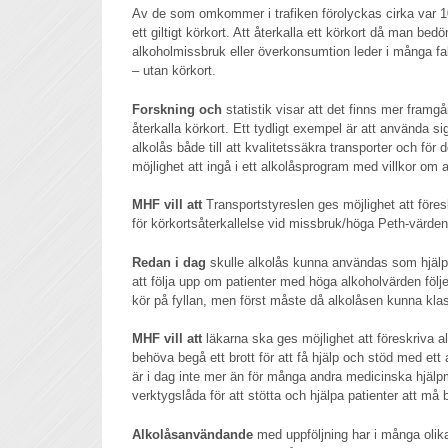
Av de som omkommer i trafiken förolyckas cirka var 
ett giltigt körkort. Att återkalla ett körkort då man bed
alkoholmissbruk eller överkonsumtion leder i många fall t
– utan körkort.
Forskning och
statistik visar att det finns mer framgå
återkalla körkort. Ett tydligt exempel är att använda s
alkolås både till att kvalitetssäkra transporter och för 
möjlighet att ingå i ett alkolåsprogram med villkor om al
MHF vill att
Transportstyreslen ges möjlighet att föresk
för körkortsåterkallelse vid missbruk/höga Peth-värden
Redan i dag
skulle alkolås kunna användas som hjälp
att följa upp om patienter med höga alkoholvärden följe
kör på fyllan, men först måste då alkolåsen kunna kl
MHF vill att
läkarna ska ges möjlighet att föreskriva a
behöva begå ett brott för att få hjälp och stöd med ett 
är i dag inte mer än för många andra medicinska hjälp
verktygslåda för att stötta och hjälpa patienter att må b
Alkolåsanvändande
med uppföljning har i många olika 