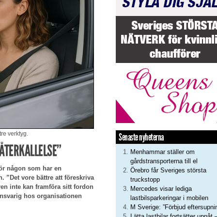
tre verktyg.
Senaste nyheterna
ÅTERKALLELSE”
Menhammar ställer om
gårdstransporterna till el
t för någon som har en
Örebro får Sveriges största
 ”Det vore bättre att föreskriva
truckstopp
ren inte kan framföra sitt fordon
Mercedes visar lediga
nsvarig hos organisationen
lastbilsparkeringar i mobilen
M Sverige: ”Förbjud eftersupni
Lätta lastbilar fortsätter uppåt 