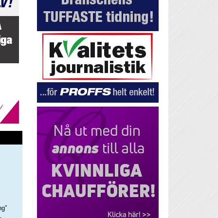
ng”
–