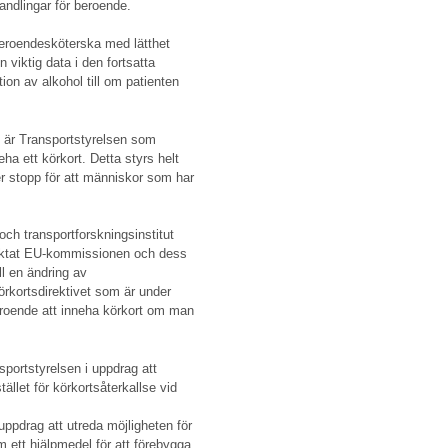
andlingar för beroende.
 beroendesköterska med lätthet
viktig data i den fortsatta
ion av alkohol till om patienten
t är Transportstyrelsen som
ha ett körkort. Detta styrs helt
r stopp för att människor som har
h transportforskningsinstitut
aktat EU-kommissionen och dess
ill en ändring av
örkortsdirektivet som är under
eroende att inneha körkort om man
sportstyrelsen i uppdrag att
ället för körkortsåterkallse vid
 uppdrag att utreda möjligheten för
m ett hjälpmedel för att förebygga