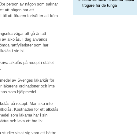
10:e person av någon som saknar
trögare för de tunga
ömt att någon har ett
ill att föraren fortsätter att köra
ngsrika vägar att gå än att
ig av alkolås. I dag används
dömda rattfyllerister som har
kolås i sin bil.
riva alkolås på recept i stället
.
medel av Sveriges läkarkår för
r läkarens ordinationer och inte
assas som hjälpmedel.
lkolås på recept. Man ska inte
alkolås. Kostnaden för ett alkolås
medel som läkarna har i sin
ättre och leva ett bra liv.
studier visat sig vara ett bättre