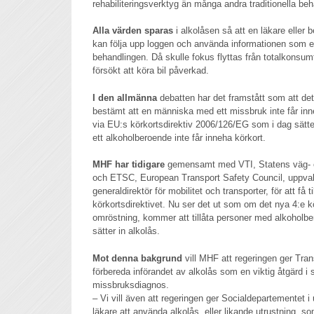
rehabiliteringsverktyg än många andra traditionella beh
Alla värden sparas
i alkolåsen så att en läkare eller
kan följa upp loggen och använda informationen som en 
behandlingen. Då skulle fokus flyttas från totalkonsumt
försökt att köra bil påverkad.
I den allmänna
debatten har det framstått som att de
bestämt att en människa med ett missbruk inte får inne
via EU:s körkortsdirektiv 2006/126/EG som i dag sätte
ett alkoholberoende inte får inneha körkort.
MHF har tidigare
gemensamt med VTI, Statens väg- oc
och ETSC, European Transport Safety Council, uppv
generaldirektör för mobilitet och transporter, för att få t
körkortsdirektivet. Nu ser det ut som om det nya 4:e k
omröstning, kommer att tillåta personer med alkoholb
sätter in alkolås.
Mot denna bakgrund
vill MHF att regeringen ger Tran
förbereda införandet av alkolås som en viktig åtgärd i st
missbruksdiagnos.
– Vi vill även att regeringen ger Socialdepartementet i
läkare att använda alkolås, eller likande utrustning, so