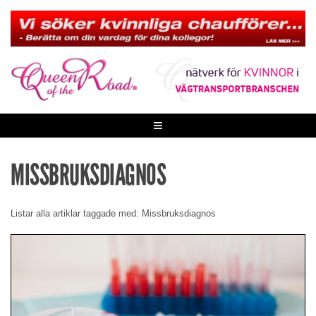
Skip
to
content
≡
MISSBRUKSDIAGNOS
Listar alla artiklar taggade med: Missbruksdiagnos