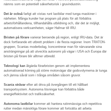
nämns som en potentiell säkerhetsrisk i gruvindustrin.
Det är också
farligt att vistas runt lastbilar med tunga maskiner i
närheten. Många kunder har program på plats för att förbättra
arbetsförhållandena, tillhandahålla utbildning och, där det är möjligt,
automatisera verksamheten, säger Hafmar till IRU.
Bristen på förare
varierar beroende på region, enligt IRU-data. Det är
dock fortfarande ett utbrett problem i de flesta regioner. Inom TRATON-
gruppen, Scanias moderbolag, koncentrerar man för närvarande sina
ansträngningar på att utveckla autonomi på vägar i USA och Europa där
bristen på förare blir alltmer utbredd.
Teknologi kan
åtgärda förarbristen genom att implementera
automatiserad körning på större motorvägar där godsvolymerna är tunga
och jämna såväl som i trånga områden såsom gruvor.
Scania strävar
efter att driva på övergången till ett hållbart
transportsystem. Autonoma lösningar kan förbättra både
energieffektivitet och trafiksäkerhet.
Autonoma lastbilar
kommer att hantera rutinmässiga och repetitiva
rutter medan mänskliga förare kommer att fortsätta att arbeta