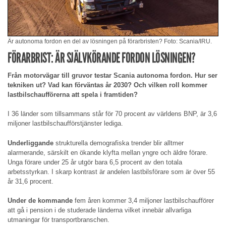
Är autonoma fordon en del av lösningen på förarbristen? Foto: Scania/IRU.
FÖRARBRIST: ÄR SJÄLVKÖRANDE FORDON LÖSNINGEN?
Från motorvägar till gruvor testar Scania autonoma fordon. Hur ser
tekniken ut? Vad kan förväntas år 2030? Och vilken roll kommer
lastbilschaufförerna att spela i framtiden?
I 36 länder som tillsammans står för 70 procent av världens BNP, är 3,6
miljoner lastbilschaufförstjänster lediga.
Underliggande
strukturella demografiska trender blir alltmer
alarmerande, särskilt en ökande klyfta mellan yngre och äldre förare.
Unga förare under 25 år utgör bara 6,5 procent av den totala
arbetsstyrkan. I skarp kontrast är andelen lastbilsförare som är över 55
år 31,6 procent.
Under de kommande
fem åren kommer 3,4 miljoner lastbilschaufförer
att gå i pension i de studerade länderna vilket innebär allvarliga
utmaningar för transportbranschen.