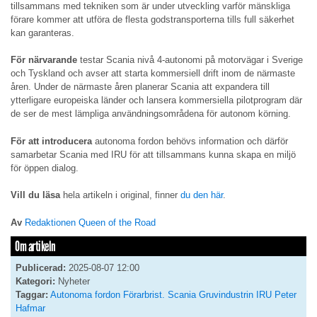
tillsammans med tekniken som är under utveckling varför mänskliga
förare kommer att utföra de flesta godstransporterna tills full säkerhet
kan garanteras.
För närvarande
testar Scania nivå 4-autonomi på motorvägar i Sverige
och Tyskland och avser att starta kommersiell drift inom de närmaste
åren. Under de närmaste åren planerar Scania att expandera till
ytterligare europeiska länder och lansera kommersiella pilotprogram där
de ser de mest lämpliga användningsområdena för autonom körning.
För att introducera
autonoma fordon behövs information och därför
samarbetar Scania med IRU för att tillsammans kunna skapa en miljö
för öppen dialog.
Vill du läsa
hela artikeln i original, finner
du den här
.
Av
Redaktionen Queen of the Road
Om artikeln
Publicerad:
2025-08-07 12:00
Kategori:
Nyheter
Taggar:
Autonoma fordon
Förarbrist. Scania
Gruvindustrin
IRU
Peter
Hafmar