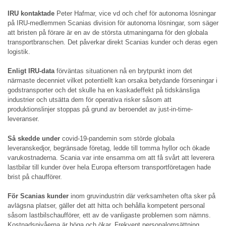
IRU kontaktade
Peter Hafmar, vice vd och chef för autonoma lösningar
på IRU-medlemmen Scanias division för autonoma lösningar, som säger
att bristen på förare är en av de största utmaningarna för den globala
transportbranschen. Det påverkar direkt Scanias kunder och deras egen
logistik.
Enligt IRU-data
förväntas situationen nå en brytpunkt inom det
närmaste decenniet vilket potentiellt kan orsaka betydande förseningar i
godstransporter och det skulle ha en kaskadeffekt på tidskänsliga
industrier och utsätta dem för operativa risker såsom att
produktionslinjer stoppas på grund av beroendet av just-in-time-
leveranser.
Så skedde under
covid-19-pandemin som störde globala
leveranskedjor, begränsade företag, ledde till tomma hyllor och ökade
varukostnaderna. Scania var inte ensamma om att få svårt att leverera
lastbilar till kunder över hela Europa eftersom transportföretagen hade
brist på chaufförer.
För Scanias kunder
inom gruvindustrin där verksamheten ofta sker på
avlägsna platser, gäller det att hitta och behålla kompetent personal
såsom lastbilschaufförer, ett av de vanligaste problemen som nämns.
Kostnadsnivåerna är höga och ökar. Frekvent personalomsättning