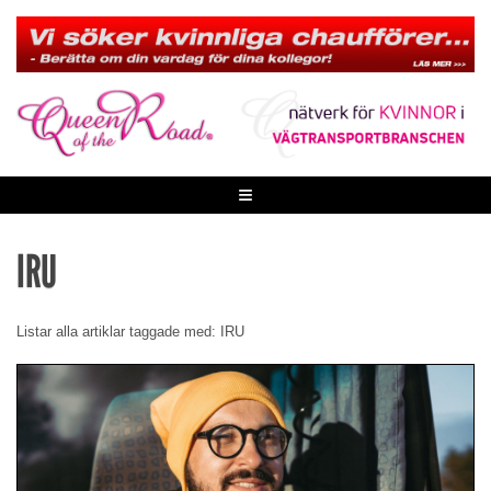
Skip
to
content
≡
IRU
Listar alla artiklar taggade med: IRU