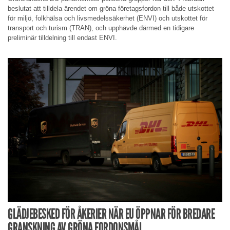
beslutat att tilldela ärendet om gröna företagsfordon till både utskottet
för miljö, folkhälsa och livsmedelssäkerhet (ENVI) och utskottet för
transport och turism (TRAN), och upphävde därmed en tidigare
preliminär tilldelning till endast ENVI.
GLÄDJEBESKED FÖR ÅKERIER NÄR EU ÖPPNAR FÖR BREDARE
GRANSKNING AV GRÖNA FORDONSMÅL