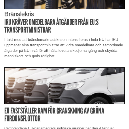
Bränslekris
IRU KRÄVER OMEDELBARA ÅTGÄRDER FRÅN EU:S
TRANSPORTMINISTRAR
I takt med att bränslemarknadskrisen intensifieras i hela EU har IRU
uppmanat sina transportministrar att vidta omedelbara och samordnade
åtgärder på EU-nivå för att hålla leveranskedjorna igång och skydda
människors och gods rörlighet.
EU FASTSTÄLLER RAM FÖR GRANSKNING AV GRÖNA
FORDONSFLOTTOR
Ordförandena EU-parlamentets politiska grupper har den 4 februari