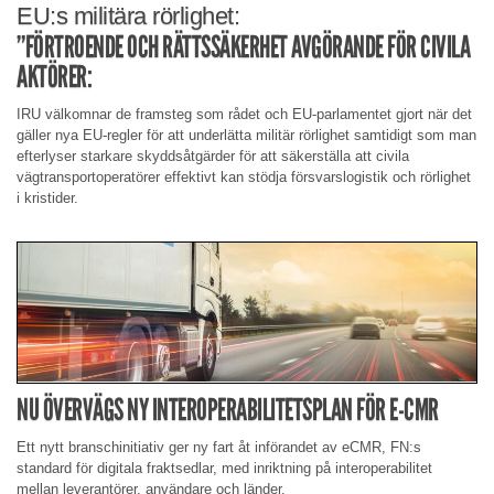
EU:s militära rörlighet:
”FÖRTROENDE OCH RÄTTSSÄKERHET AVGÖRANDE FÖR CIVILA
AKTÖRER:
IRU välkomnar de framsteg som rådet och EU-parlamentet gjort när det
gäller nya EU-regler för att underlätta militär rörlighet samtidigt som man
efterlyser starkare skyddsåtgärder för att säkerställa att civila
vägtransportoperatörer effektivt kan stödja försvarslogistik och rörlighet
i kristider.
NU ÖVERVÄGS NY INTEROPERABILITETSPLAN FÖR E-CMR
Ett nytt branschinitiativ ger ny fart åt införandet av eCMR, FN:s
standard för digitala fraktsedlar, med inriktning på interoperabilitet
mellan leverantörer, användare och länder.