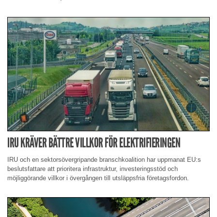
IRU KRÄVER BÄTTRE VILLKOR FÖR ELEKTRIFIERINGEN
IRU och en sektorsövergripande branschkoalition har uppmanat EU:s
beslutsfattare att prioritera infrastruktur, investeringsstöd och
möjliggörande villkor i övergången till utsläppsfria företagsfordon.