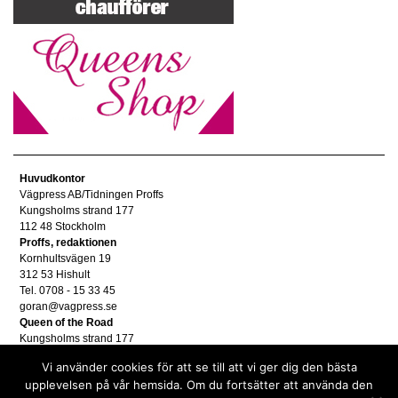
Huvudkontor
Vägpress AB/Tidningen Proffs
Kungsholms strand 177
112 48 Stockholm
Proffs, redaktionen
Kornhultsvägen 19
312 53 Hishult
Tel. 0708 - 15 33 45
goran@vagpress.se
Queen of the Road
Kungsholms strand 177
112 48 Stockholm
Vi använder cookies för att se till att vi ger dig den bästa
Annonsera
upplevelsen på vår hemsida. Om du fortsätter att använda den
Tel. 08 - 653 83 80