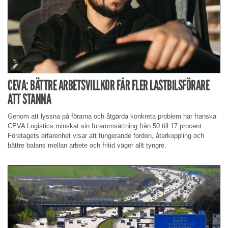
CEVA: BÄTTRE ARBETSVILLKOR FÅR FLER LASTBILSFÖRARE
ATT STANNA
Genom att lyssna på förarna och åtgärda konkreta problem har franska
CEVA Logistics minskat sin föraromsättning från 50 till 17 procent.
Företagets erfarenhet visar att fungerande fordon, återkoppling och
bättre balans mellan arbete och fritid väger allt tyngre.