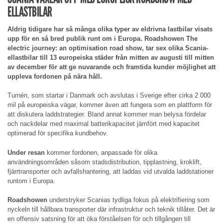
ELLASTBILAR
Aldrig tidigare har så många olika typer av eldrivna lastbilar visats
upp för en så bred publik runt om i Europa. Roadshowen The
electric journey: an optimisation road show, tar sex olika Scania-
ellastbilar till 13 europeiska städer från mitten av augusti till mitten
av december för att ge nuvarande och framtida kunder möjlighet att
uppleva fordonen på nära håll.
Turnén, som startar i Danmark och avslutas i Sverige efter cirka 2 000
mil på europeiska vägar, kommer även att fungera som en plattform för
att diskutera laddstrategier. Bland annat kommer man belysa fördelar
och nackdelar med maximal batterikapacitet jämfört med kapacitet
optimerad för specifika kundbehov.
Under resan
kommer fordonen, anpassade för olika
användningsområden såsom stadsdistribution, tipplastning, kroklift,
fjärrtransporter och avfallshantering, att laddas vid utvalda laddstationer
runtom i Europa.
Roadshowen
understryker Scanias tydliga fokus på elektrifiering som
nyckeln till hållbara transporter där infrastruktur och teknik tillåter. Det är
en offensiv satsning för att öka förståelsen för och tillgången till