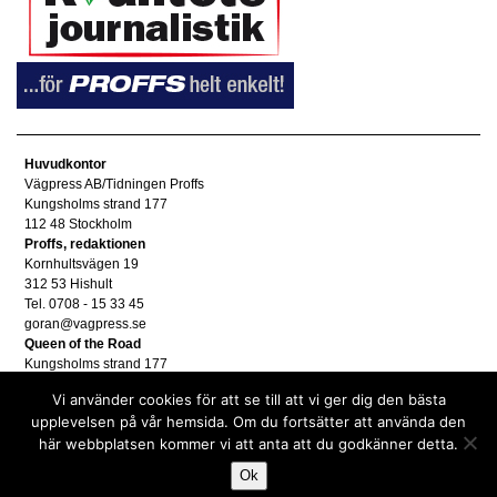
Huvudkontor
Vägpress AB/Tidningen Proffs
Kungsholms strand 177
112 48 Stockholm
Proffs, redaktionen
Kornhultsvägen 19
312 53 Hishult
Tel. 0708 - 15 33 45
goran@vagpress.se
Queen of the Road
Kungsholms strand 177
112 48 Stockholm
Vi använder cookies för att se till att vi ger dig den bästa
Annonsera
upplevelsen på vår hemsida. Om du fortsätter att använda den
Tel. 08 - 653 83 80
här webbplatsen kommer vi att anta att du godkänner detta.
annons@vagpress.se
Personuppgifter
Ok
Personuppgifter/GDPR