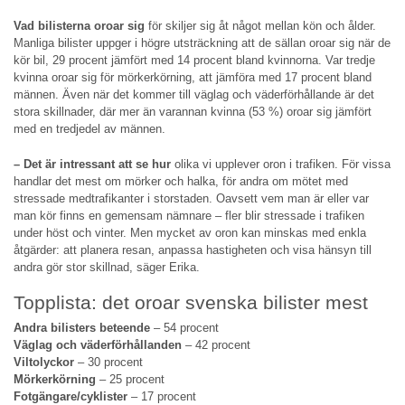
Vad bilisterna oroar sig
för skiljer sig åt något mellan kön och ålder.
Manliga bilister uppger i högre utsträckning att de sällan oroar sig när de
kör bil, 29 procent jämfört med 14 procent bland kvinnorna. Var tredje
kvinna oroar sig för mörkerkörning, att jämföra med 17 procent bland
männen. Även när det kommer till väglag och väderförhållande är det
stora skillnader, där mer än varannan kvinna (53 %) oroar sig jämfört
med en tredjedel av männen.
– Det är intressant att se hur
olika vi upplever oron i trafiken. För vissa
handlar det mest om mörker och halka, för andra om mötet med
stressade medtrafikanter i storstaden. Oavsett vem man är eller var
man kör finns en gemensam nämnare – fler blir stressade i trafiken
under höst och vinter. Men mycket av oron kan minskas med enkla
åtgärder: att planera resan, anpassa hastigheten och visa hänsyn till
andra gör stor skillnad, säger Erika.
Topplista: det oroar svenska bilister mest
Andra bilisters beteende
– 54 procent
Väglag och väderförhållanden
– 42 procent
Viltolyckor
– 30 procent
Mörkerkörning
– 25 procent
Fotgängare/cyklister
– 17 procent