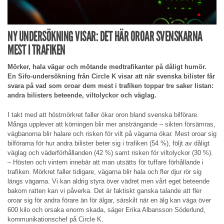
NY UNDERSÖKNING VISAR: DET HÄR OROAR SVENSKARNA
MEST I TRAFIKEN
Mörker, hala vägar och mötande medtrafikanter på dåligt humör.
En Sifo-undersökning från Circle K visar att när svenska bilister får
svara på vad som oroar dem mest i trafiken toppar tre saker listan:
andra bilisters beteende, viltolyckor och väglag.
I takt med att höstmörkret faller ökar oron bland svenska bilförare.
Många upplever att körningen blir mer ansträngande – sikten försämras,
vägbanorna blir halare och risken för vilt på vägarna ökar. Mest oroar sig
bilförarna för hur andra bilister beter sig i trafiken (54 %), följt av dåligt
väglag och väderförhållanden (42 %) samt risken för viltolyckor (30 %).
– Hösten och vintern innebär att man utsätts för tuffare förhållande i
trafiken. Mörkret faller tidigare, vägarna blir hala och fler djur rör sig
längs vägarna. Vi kan aldrig styra över vädret men vårt eget beteende
bakom ratten kan vi påverka. Det är faktiskt ganska talande att fler
oroar sig för andra förare än för älgar, särskilt när en älg kan väga över
600 kilo och orsaka enorm skada, säger Erika Albansson Söderlund,
kommunikationschef på Circle K.