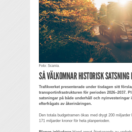
Foto: Scania.
SÅ VÄLKOMNAR HISTORISK SATSNING
Trafikverket presenterade under tisdagen sitt förslag
transportinfrastrukturen för perioden 2026–2037. P
satsningar på både underhåll och nyinvesteringar 
efterfrågats av åkerinäringen.
Den totala budgetramen ökas med drygt 200 miljarder k
171 miljarder kronor för hela planperioden.
Planen inkluderar
bland annat återtagande av underhål