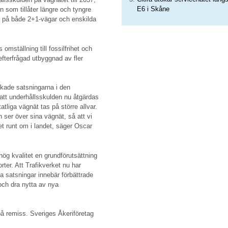
E6 i Skåne
 som tillåter längre och tyngre
r på både 2+1-vägar och enskilda
omställning till fossilfrihet och
fterfrågad utbyggnad av fler
ökade satsningarna i den
 att underhållsskulden nu åtgärdas
atliga vägnät tas på större allvar.
h ser över sina vägnät, så att vi
 runt om i landet, säger Oscar
hög kvalitet en grundförutsättning
rter. Att Trafikverket nu har
a satsningar innebär förbättrade
och dra nytta av nya
på remiss. Sveriges Åkeriföretag