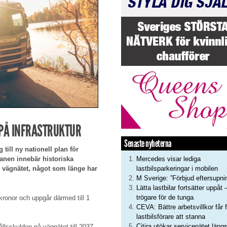
 PÅ INFRASTRUKTUR
Senaste nyheterna
 till ny nationell plan för
Mercedes visar lediga
lanen innebär historiska
lastbilsparkeringar i mobilen
i vägnätet, något som länge har
M Sverige: ”Förbjud eftersupni
Lätta lastbilar fortsätter uppåt 
trögare för de tunga
ronor och uppgår därmed till 1
CEVA: Bättre arbetsvillkor får f
lastbilsförare att stanna
Citira utökar servicenätet läng
lsskulden på vägnätet till 2037,