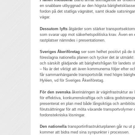
en snabbare utbyggnad av den högsta bärighetsklassen
fordon på det statliga vägnätet, samt ökade satsninga
vägar.
Dessutom lyfts
åtgärder som stärker transportsektorns 
som svarar upp mot säkerhetspolitiska krav. Även en e
rastplatser nämndes i presentationen.
Sveriges Åkeriföretag
ser som helhet positivt på de 
föreslagna nationella planen och tycker det är utmärkt
och särskilt glädjande att bärighetsfrågan för landets st
– Nu är det viktigt att även kommunerna följer efter oc
får sammanhängande transportstråk med högre bärighet
Hyléen, vd för Sveriges Åkeriföretag.
För den svenska
åkerinäringen är väginfrastruktur av 
för effektiva, konkurrenskraftiga och säkra godstranspo
presenterat en plan med både långsiktiga och ambitiös
förutsättningar för att möta växande transportvolymer 
fordonstekniska lösningar.
Den nationella
transportinfrastrukturplanen går nu ut 
kommer att bidra med sina synpunkter i processen.