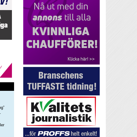
ng”
–
ler
s