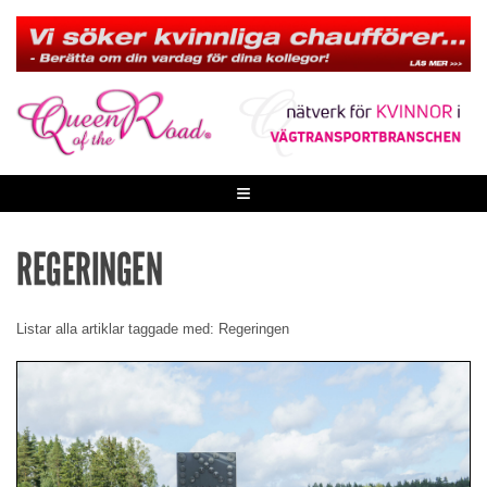
Skip
to
content
≡
REGERINGEN
Listar alla artiklar taggade med: Regeringen