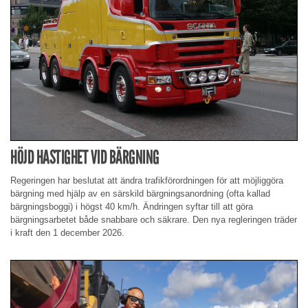
HÖJD HASTIGHET VID BÄRGNING
Regeringen har beslutat att ändra trafikförordningen för att möjliggöra
bärgning med hjälp av en särskild bärgningsanordning (ofta kallad
bärgningsboggi) i högst 40 km/h. Ändringen syftar till att göra
bärgningsarbetet både snabbare och säkrare. Den nya regleringen träder
i kraft den 1 december 2026.