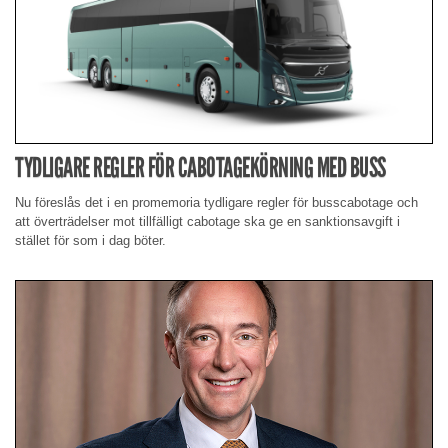
TYDLIGARE REGLER FÖR CABOTAGEKÖRNING MED BUSS
Nu föreslås det i en promemoria tydligare regler för busscabotage och
att överträdelser mot tillfälligt cabotage ska ge en sanktionsavgift i
stället för som i dag böter.