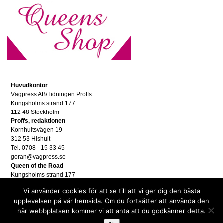
Huvudkontor
Vägpress AB/Tidningen Proffs
Kungsholms strand 177
112 48 Stockholm
Proffs, redaktionen
Kornhultsvägen 19
312 53 Hishult
Tel. 0708 - 15 33 45
goran@vagpress.se
Queen of the Road
Kungsholms strand 177
112 48 Stockholm
Vi använder cookies för att se till att vi ger dig den bästa
Annonsera
upplevelsen på vår hemsida. Om du fortsätter att använda den
Tel. 08 - 653 83 80
här webbplatsen kommer vi att anta att du godkänner detta.
annons@vagpress.se
Personuppgifter