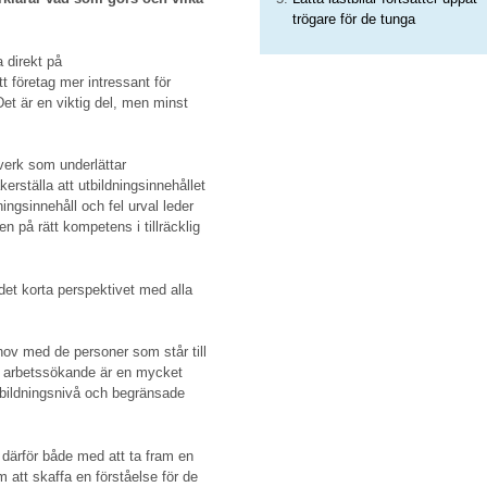
trögare för de tunga
 direkt på
t företag mer intressant för
et är en viktig del, men minst
verk som underlättar
erställa att utbildningsinnehållet
dningsinnehåll och fel urval leder
en på rätt kompetens i tillräcklig
det korta perspektivet med alla
v med de personer som står till
e arbetssökande är en mycket
utbildningsnivå och begränsade
därför både med att ta fram en
att skaffa en förståelse för de