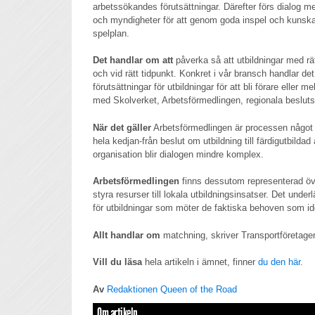
arbetssökandes förutsättningar. Därefter förs dialog me
och myndigheter för att genom goda inspel och kunskap 
spelplan.
Det handlar om att
påverka så att utbildningar med rät
och vid rätt tidpunkt. Konkret i vår bransch handlar d
förutsättningar för utbildningar för att bli förare eller 
med Skolverket, Arbetsförmedlingen, regionala beslutsf
När det gäller
Arbetsförmedlingen är processen någo
hela kedjan-från beslut om utbildning till färdigutbild
organisation blir dialogen mindre komplex.
Arbetsförmedlingen
finns dessutom representerad öv
styra resurser till lokala utbildningsinsatser. Det under
för utbildningar som möter de faktiska behoven som ide
Allt handlar om
matchning, skriver Transportföretage
Vill du läsa
hela artikeln i ämnet, finner
du den här
.
Av
Redaktionen Queen of the Road
Om artikeln