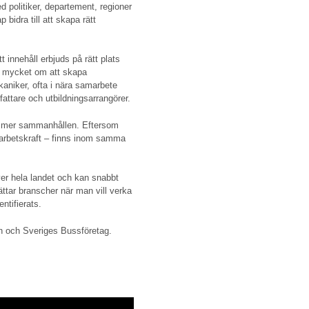
d politiker, departement, regioner
bidra till att skapa rätt
t innehåll erbjuds på rätt plats
et mycket om att skapa
mekaniker, ofta i nära samarbete
attare och utbildningsarrangörer.
t mer sammanhållen. Eftersom
ad arbetskraft – finns inom samma
er hela landet och kan snabbt
lättar branscher när man vill verka
ntifierats.
n och Sveriges Bussföretag.