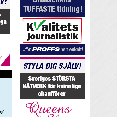
ng”
–