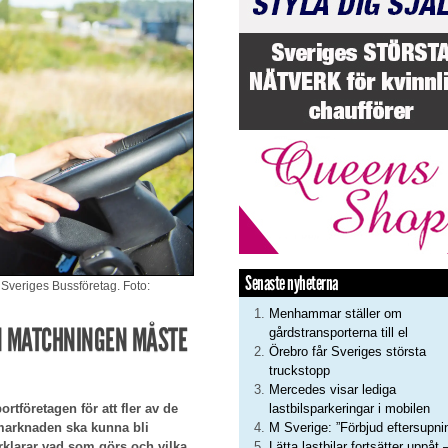
Senaste nyheterna
 Sveriges Bussföretag. Foto:
Menhammar ställer om
N MATCHNINGEN MÅSTE
gårdstransporterna till el
Örebro får Sveriges största
truckstopp
Mercedes visar lediga
lastbilsparkeringar i mobilen
rtföretagen för att fler av de
M Sverige: ”Förbjud eftersupni
marknaden ska kunna bli
Lätta lastbilar fortsätter uppåt 
örklarar vad som görs och vilka