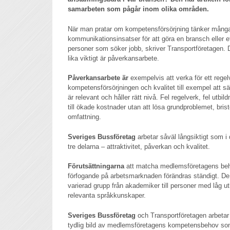
samarbeten som pågår inom olika områden.
När man pratar om kompetensförsörjning tänker många
kommunikationsinsatser för att göra en bransch eller et
personer som söker jobb, skriver Transportföretagen. D
lika viktigt är påverkansarbete.
Påverkansarbete är
exempelvis att verka för ett regel
kompetensförsörjningen och kvalitet till exempel att säk
är relevant och håller rätt nivå. Fel regelverk, fel utbil
till ökade kostnader utan att lösa grundproblemet, brist
omfattning.
Sveriges Bussföretag
arbetar såväl långsiktigt som i 
tre delarna – attraktivitet, påverkan och kvalitet.
Förutsättningarna
att matcha medlemsföretagens beho
förfogande på arbetsmarknaden förändras ständigt. D
varierad grupp från akademiker till personer med låg 
relevanta språkkunskaper.
Sveriges Bussföretag
och Transportföretagen arbetar 
tydlig bild av medlemsföretagens kompetensbehov som 