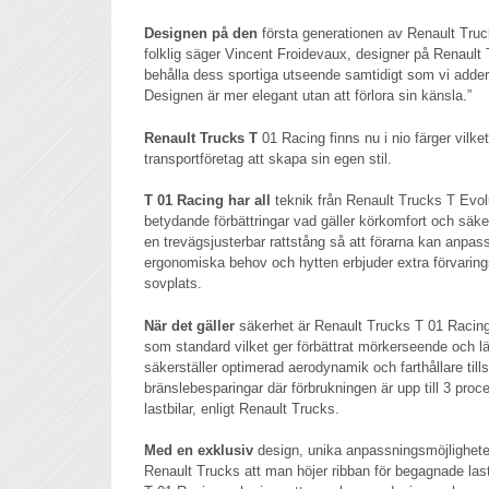
Designen på den
första generationen av Renault Tru
folklig säger Vincent Froidevaux, designer på Renault T
behålla dess sportiga utseende samtidigt som vi addera
Designen är mer elegant utan att förlora sin känsla.”
Renault Trucks T
01 Racing finns nu i nio färger vilket
transportföretag att skapa sin egen stil.
T 01 Racing har all
teknik från Renault Trucks T Evol
betydande förbättringar vad gäller körkomfort och säk
en trevägsjusterbar rattstång så att förarna kan anpas
ergonomiska behov och hytten erbjuder extra förvari
sovplats.
När det gäller
säkerhet är Renault Trucks T 01 Racin
som standard vilket ger förbättrat mörkerseende och lä
säkerställer optimerad aerodynamik och farthållare t
bränslebesparingar där förbrukningen är upp till 3 proc
lastbilar, enligt Renault Trucks.
Med en exklusiv
design, unika anpassningsmöjlighete
Renault Trucks att man höjer ribban för begagnade las