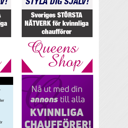
–
ler
s
ör