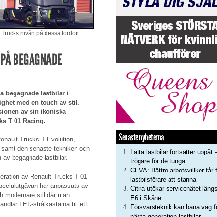
Trucks nivån på dessa fordon.
 PÅ BEGAGNADE
a begagnade lastbilar i
ighet med en touch av stil.
sionen av sin ikoniska
ks T 01 Racing.
Senaste nyheterna
enault Trucks T Evolution,
r samt den senaste tekniken och
Lätta lastbilar fortsätter uppåt 
 av begagnade lastbilar.
trögare för de tunga
CEVA: Bättre arbetsvillkor får f
eration av Renault Trucks T 01
lastbilsförare att stanna
 specialutgåvan har anpassats av
Citira utökar servicenätet läng
ch modernare stil där man
E6 i Skåne
ndlar LED-strålkastarna till ett
Försvarsteknik kan bana väg f
nästa generation lastbilar