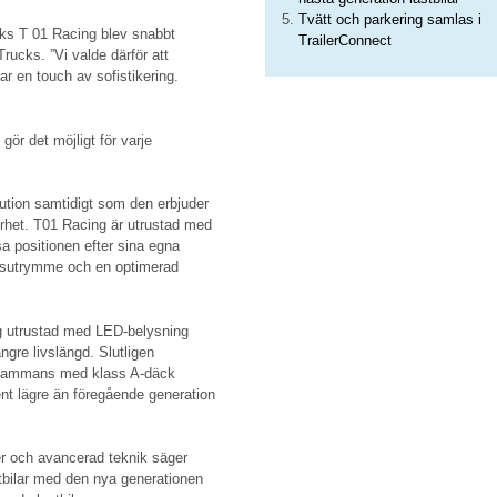
Tvätt och parkering samlas i
cks T 01 Racing blev snabbt
TrailerConnect
rucks. ”Vi valde därför att
r en touch av sofistikering.
 gör det möjligt för varje
ution samtidigt som den erbjuder
erhet. T01 Racing är utrustad med
sa positionen efter sina egna
ngsutrymme och en optimerad
g utrustad med LED-belysning
ngre livslängd. Slutligen
illsammans med klass A-däck
ent lägre än föregående generation
r och avancerad teknik säger
tbilar med den nya generationen