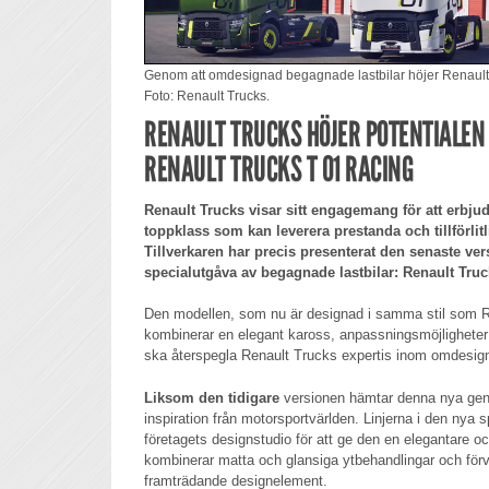
Genom att omdesignad begagnade lastbilar höjer Renault 
Foto: Renault Trucks.
RENAULT TRUCKS HÖJER POTENTIALEN
RENAULT TRUCKS T 01 RACING
Renault Trucks visar sitt engagemang för att erbjud
toppklass som kan leverera prestanda och tillförlitl
Tillverkaren har precis presenterat den senaste ver
specialutgåva av begagnade lastbilar: Renault Truc
Den modellen, som nu är designad i samma stil som R
kombinerar en elegant kaross, anpassningsmöjlighete
ska återspegla Renault Trucks expertis inom omdesign
Liksom den tidigare
versionen hämtar denna nya gen
inspiration från motorsportvärlden. Linjerna i den nya
företagets designstudio för att ge den en elegantare o
kombinerar matta och glansiga ytbehandlingar och förva
framträdande designelement.