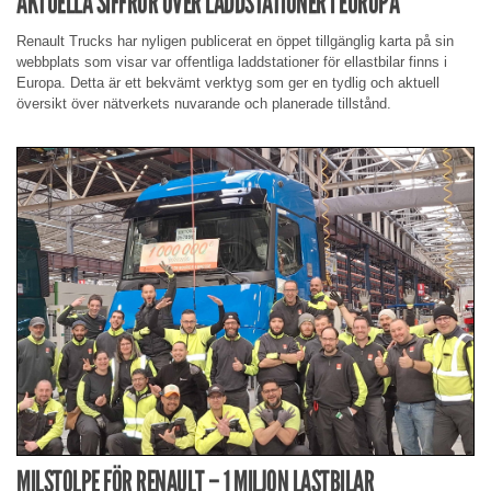
AKTUELLA SIFFROR ÖVER LADDSTATIONER I EUROPA
Renault Trucks har nyligen publicerat en öppet tillgänglig karta på sin
webbplats som visar var offentliga laddstationer för ellastbilar finns i
Europa. Detta är ett bekvämt verktyg som ger en tydlig och aktuell
översikt över nätverkets nuvarande och planerade tillstånd.
MILSTOLPE FÖR RENAULT – 1 MILJON LASTBILAR