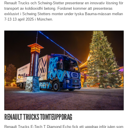
Renault Trucks och Schwing-Stetter presenterar en innovativ lösning för
transport av koldioxidfri betong. Fordonet kommer att presenteras
exklusivt i Schwing Stetters monter under tyska Bauma-mässan mellan
7-13 13 april 2025 i München.
RENAULT TRUCKS TOMTEUPPDRAG
Renault Trucks E-Tech T Diamond Echo fick ett uppdrag inför julen som