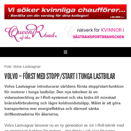
Skip
to
content
≡
Foto: Volvo Lastvagnar
VOLVO – FÖRST MED STOPP/START I TUNGA LASTBILAR
Volvo Lastvagnar introducerar världens första stopp/start-funktion
för motorer i tunga lastbilar. Den nya tekniken är en
vidareutveckling av I-Roll-systemet och ska bidra till minskad
bränsleförbrukning och lägre koldioxidutsläpp. Målet är att göra
transporterna mer energieffektiva och därmed sänka
driftkostnaderna för åkerierna.
Volvo Lastvagnar lanserar nu en ny generation av sin I-Roll-teknik med
en stopp/start-funktion för motorn – den första i sitt slag för tunga