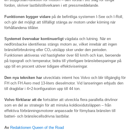
fordon, skriver lastbilstillverkaren i ett pressmeddelande.
Funktionen bygger vidare
på de befintliga systemen I-See och I-Roll,
och gör det möjligt att tillfälligt stänga av motorn under körning när
förhållandena tillåter.
Systemet övervakar kontinuerligt
vägdata och lutning. När en
nedförsbacke identifieras stängs motorn av, vilket innebär att ingen
bränsleförbrukning eller CO₂-utsläpp sker under den perioden.
Funktionen aktiveras vid hastigheter över 60 km/h och kan, beroende
på topografi och temperatur, bidra till ytterligare bränslebesparingar på
upp till en procent utöver tidigare effektiviseringar.
Den nya tekniken har
utvecklats internt hos Volvo och blir tillgänglig för
FH och FH Aero med 13-liters dieselmotor. Vid lanseringen erbjuds den
till dragbilar i 4×2-konfiguration upp till 44 ton.
Volvo förklarar att de
fortsätter att utveckla flera parallella drivlinor
som en del av strategin för att minska koldioxidutsläppen – från
effektiva förbränningsmotorer anpassade för förnybara bränslen till
batteri- och bränslecellsdrivna lastbilar.
Av
Redaktionen Queen of the Road