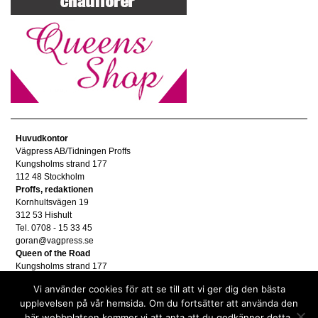
Huvudkontor
Vägpress AB/Tidningen Proffs
Kungsholms strand 177
112 48 Stockholm
Proffs, redaktionen
Kornhultsvägen 19
312 53 Hishult
Tel. 0708 - 15 33 45
goran@vagpress.se
Queen of the Road
Kungsholms strand 177
112 48 Stockholm
Vi använder cookies för att se till att vi ger dig den bästa
Annonsera
upplevelsen på vår hemsida. Om du fortsätter att använda den
Tel. 08 - 653 83 80
här webbplatsen kommer vi att anta att du godkänner detta.
annons@vagpress.se