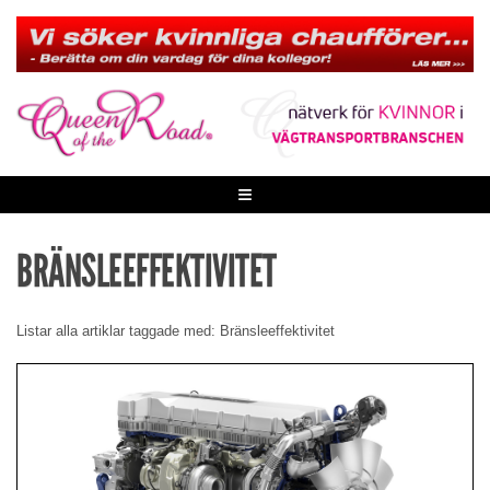
Skip
to
content
≡
BRÄNSLEEFFEKTIVITET
Listar alla artiklar taggade med: Bränsleeffektivitet