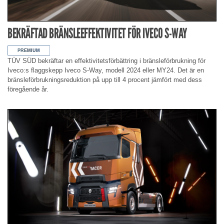
BEKRÄFTAD BRÄNSLEEFFEKTIVITET FÖR IVECO S-WAY
TÜV SÜD bekräftar en effektivitetsförbättring i bränsleförbrukning för
Iveco:s flaggskepp Iveco S-Way, modell 2024 eller MY24. Det är en
bränsleförbrukningsreduktion på upp till 4 procent jämfört med dess
föregående år.