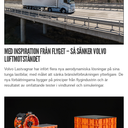
MED INSPIRATION FRÅN FLYGET – SÅ SÄNKER VOLVO
LUFTMOTSTÅNDET
Volvo Lastvagnar har infört flera nya aerodynamiska lösningar på sina
tunga lastbilar, med målet att sänka bränsleförbrukningen ytterligare. De
nya förbättringarna bygger på principer från flygindustrin och är
resultatet av omfattande tester i vindtunnel och simuleringar.