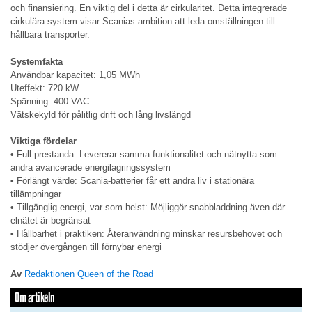
och finansiering. En viktig del i detta är cirkularitet. Detta integrerade
cirkulära system visar Scanias ambition att leda omställningen till
hållbara transporter.
Systemfakta
Användbar kapacitet: 1,05 MWh
Uteffekt: 720 kW
Spänning: 400 VAC
Vätskekyld för pålitlig drift och lång livslängd
Viktiga fördelar
•
Full prestanda: Levererar samma funktionalitet och nätnytta som
andra avancerade energilagringssystem
•
Förlängt värde: Scania-batterier får ett andra liv i stationära
tillämpningar
•
Tillgänglig energi, var som helst: Möjliggör snabbladdning även där
elnätet är begränsat
•
Hållbarhet i praktiken: Återanvändning minskar resursbehovet och
stödjer övergången till förnybar energi
Av
Redaktionen Queen of the Road
Om artikeln