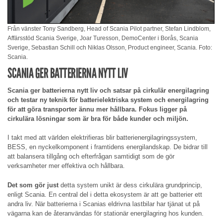
Från vänster Tony Sandberg, Head of Scania Pilot partner, Stefan Lindblom,
Affärsstöd Scania Sverige, Joar Turesson, DemoCenter i Borås, Scania
Sverige, Sebastian Schill och Niklas Olsson, Product engineer, Scania. Foto:
Scania.
SCANIA GER BATTERIERNA NYTT LIV
Scania ger batterierna nytt liv och satsar på cirkulär energilagring
och testar ny teknik för batterielektriska system och energilagring
för att göra transporter ännu mer hållbara. Fokus ligger på
cirkulära lösningar som är bra för både kunder och miljön.
I takt med att världen elektrifieras blir batterienergilagringssystem,
BESS, en nyckelkomponent i framtidens energilandskap. De bidrar till
att balansera tillgång och efterfrågan samtidigt som de gör
verksamheter mer effektiva och hållbara.
Det som gör just
detta system unikt är dess cirkulära grundprincip,
enligt Scania. En central del i detta ekosystem är att ge batterier ett
andra liv. När batterierna i Scanias eldrivna lastbilar har tjänat ut på
vägarna kan de återanvändas för stationär energilagring hos kunden.