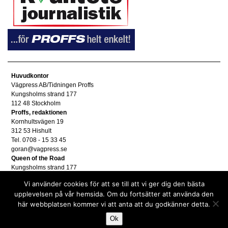
Huvudkontor
Vägpress AB/Tidningen Proffs
Kungsholms strand 177
112 48 Stockholm
Proffs, redaktionen
Kornhultsvägen 19
312 53 Hishult
Tel. 0708 - 15 33 45
goran@vagpress.se
Queen of the Road
Kungsholms strand 177
112 48 Stockholm
Vi använder cookies för att se till att vi ger dig den bästa
Annonsera
upplevelsen på vår hemsida. Om du fortsätter att använda den
Tel. 08 - 653 83 80
här webbplatsen kommer vi att anta att du godkänner detta.
annons@vagpress.se
Personuppgifter
Ok
Personuppgifter/GDPR