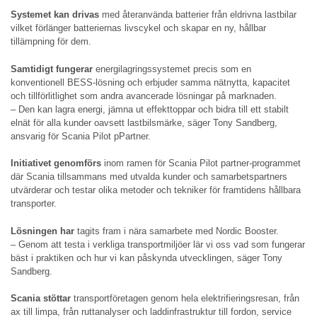
Systemet kan drivas
med återanvända batterier från eldrivna lastbilar
vilket förlänger batteriernas livscykel och skapar en ny, hållbar
tillämpning för dem.
Samtidigt fungerar
energilagringssystemet precis som en
konventionell BESS-lösning och erbjuder samma nätnytta, kapacitet
och tillförlitlighet som andra avancerade lösningar på marknaden.
– Den kan lagra energi, jämna ut effekttoppar och bidra till ett stabilt
elnät för alla kunder oavsett lastbilsmärke, säger Tony Sandberg,
ansvarig för Scania Pilot pPartner.
Initiativet genomförs
inom ramen för Scania Pilot partner-programmet
där Scania tillsammans med utvalda kunder och samarbetspartners
utvärderar och testar olika metoder och tekniker för framtidens hållbara
transporter.
Lösningen har
tagits fram i nära samarbete med Nordic Booster.
– Genom att testa i verkliga transportmiljöer lär vi oss vad som fungerar
bäst i praktiken och hur vi kan påskynda utvecklingen, säger Tony
Sandberg.
Scania stöttar
transportföretagen genom hela elektrifieringsresan, från
ax till limpa, från ruttanalyser och laddinfrastruktur till fordon, service