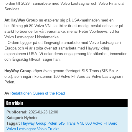
fordon till 2029 i samarbete med Volvo Lastvagnar och Volvo Financial
Services.
Att HayWay Group
nu etablerar sig på USA-marknaden med en
beställning på 80 Volvo VNL-lastbilar är ett modigt beslut och visar på
starkt förtroende för vårt varumärke, menar Peter Voorhoeve, vd för
Volvo Lastvagnar i Nordamerika.
– Ordern bygger på ett långvarigt samarbete med Volvo Lastvagnar i
Europa och vi är stolta över att samarbeta med Hayway kring
expansionen i USA. Vi delar deras engagemang för säkerhet, innovation
och långsiktig tillväxt, säger han.
HayWay Group
köper även genom företaget SIS Trans (SIS Sp. z
o.o.), som ingår i koncernen 150 Volvo FH Aero av Volvo Lastvagnar i
Polen.
Av
Redaktionen Queen of the Road
Om artikeln
Publicerad:
2026-01-23 12:00
Kategori:
Nyheter
Taggar:
Hayway Group
Polen
SIS Trans
VNL 860
Volvo FH Aero
Volvo Lastvagnar
Volvo Trucks