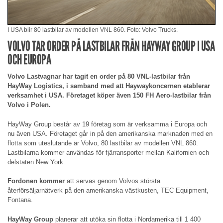
I USA blir 80 lastbilar av modellen VNL 860. Foto: Volvo Trucks.
VOLVO TAR ORDER PÅ LASTBILAR FRÅN HAYWAY GROUP I USA
OCH EUROPA
Volvo Lastvagnar har tagit en order på 80 VNL-lastbilar från
HayWay Logistics, i samband med att Haywaykoncernen etablerar
verksamhet i USA. Företaget köper även 150 FH Aero-lastbilar från
Volvo i Polen.
HayWay Group består av 19 företag som är verksamma i Europa och
nu även USA. Företaget går in på den amerikanska marknaden med en
flotta som uteslutande är Volvo, 80 lastbilar av modellen VNL 860.
Lastbilarna kommer användas för fjärransporter mellan Kalifornien och
delstaten New York.
Fordonen kommer
att servas genom Volvos största
återförsäljarnätverk på den amerikanska västkusten, TEC Equipment,
Fontana.
HayWay Group
planerar att utöka sin flotta i Nordamerika till 1 400