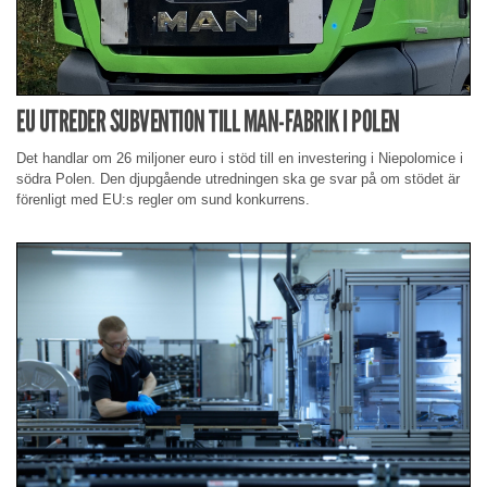
EU UTREDER SUBVENTION TILL MAN-FABRIK I POLEN
Det handlar om 26 miljoner euro i stöd till en investering i Niepolomice i
södra Polen. Den djupgående utredningen ska ge svar på om stödet är
förenligt med EU:s regler om sund konkurrens.