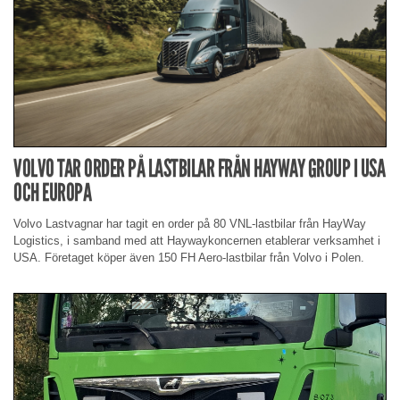
VOLVO TAR ORDER PÅ LASTBILAR FRÅN HAYWAY GROUP I USA
OCH EUROPA
Volvo Lastvagnar har tagit en order på 80 VNL-lastbilar från HayWay
Logistics, i samband med att Haywaykoncernen etablerar verksamhet i
USA. Företaget köper även 150 FH Aero-lastbilar från Volvo i Polen.