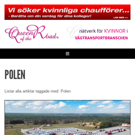
Skip
to
content
≡
POLEN
Listar alla artiklar taggade med: Polen