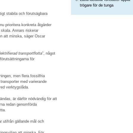
trögare för de tunga
tigt stabila och förutsägbara
 nu prioritera konkreta åtgärder
 skala. Annars riskerar
en att minska, säger Oscar
lektrifierad transportflotta
”, något
förutsättningarna för
lningen, men flera fossilfria
 transporter med varierande
red verktygslåda.
ndas, är därför nödvändig för att
ärna redan genomförda
tta.
r utifrån gällande mål och
ingsviljan att minska. För