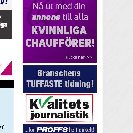
ng”
–