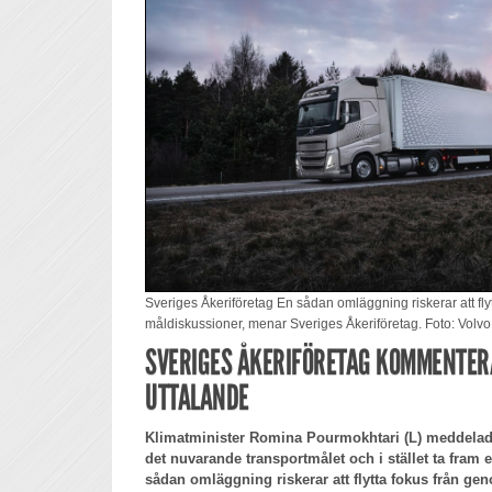
Sveriges Åkeriföretag En sådan omläggning riskerar att fly
måldiskussioner, menar Sveriges Åkeriföretag. Foto: Volvo
SVERIGES ÅKERIFÖRETAG KOMMENTER
UTTALANDE
Klimatminister Romina Pourmokhtari (L) meddelade 
det nuvarande transportmålet och i stället ta fram et
sådan omläggning riskerar att flytta fokus från gen