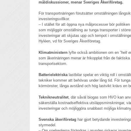
måldiskussioner, menar Sveriges Åkeriföretag.
För transportnäringen förutsätter omställningen långsik
investeringsvillkor.
– I stället för att öppna nya målprocesser bör politiken
som möjliggör omställning av tunga transporter i större
investeringar att skjutas upp och tempot i omställning
Hyléen, vd för Sveriges Åkeriföretag.
Klimatministern
lyfte också ambitionen om en ”
helt e
som åkerinäringen menar är frikopplat från de faktiska 
transportsektorn.
Batterielektriska
lastbilar spelar en viktig roll i omstäl
tekniker kommer att behövas under lång tid. För tunga
körmönster, långa avstånd och hög lastvikt krävs en b
Teknikneutralitet
, där såväl biogas som HVO kan anvä
säkerställa kostnadseffektiva utsläppsminskningar, v
investeringar och möjliggöra snabbast möjliga klimatny
Svenska åkeriföretag
har gjort betydande investeringa
styrmedel.
– Om spelreglerna förändras i grunden riskerar invester