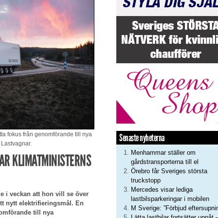
tta fokus från genomförande till nya
Senaste nyheterna
 Lastvagnar.
Menhammar ställer om
AR KLIMATMINISTERNS
gårdstransporterna till el
Örebro får Sveriges största
truckstopp
Mercedes visar lediga
i veckan att hon vill se över
lastbilsparkeringar i mobilen
t nytt elektrifieringsmål. En
M Sverige: ”Förbjud eftersupni
omförande till nya
Lätta lastbilar fortsätter uppåt 