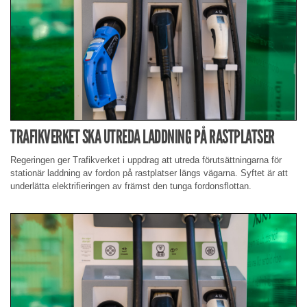
TRAFIKVERKET SKA UTREDA LADDNING PÅ RASTPLATSER
Regeringen ger Trafikverket i uppdrag att utreda förutsättningarna för
stationär laddning av fordon på rastplatser längs vägarna. Syftet är att
underlätta elektrifieringen av främst den tunga fordonsflottan.