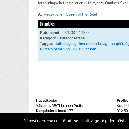
försäljningschef installation & förnybart, Onninen Sver
Av
Redaktionen Queen of the Road
Om artikeln
Publicerad:
2026-03-17 13:00
Kategori:
Okategoriserade
Taggar:
Batterilagring
Drivemedelsbolag
Energiförsör
Klimatomställning
OKQ8
Onninen
Huvudkontor
Proffs,
Vägpress AB/Tidningen Proffs
Kornhu
Kungsholms strand 177
312 53 
112 48 Stockholm
Tel. 07
Vi använder cookies för att se till att vi ger dig den bä
goran@