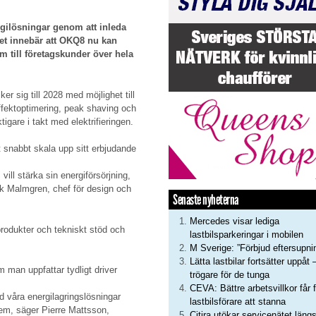
gilösningar genom att inleda
et innebär att OKQ8 nu kan
 till företagskunder över hela
r sig till 2028 med möjlighet till
effektoptimering, peak shaving och
ktigare i takt med elektrifieringen.
 snabbt skala upp sitt erbjudande
ill stärka sin energiförsörjning,
ik Malmgren, chef för design och
Senaste nyheterna
Mercedes visar lediga
produkter och tekniskt stöd och
lastbilsparkeringar i mobilen
M Sverige: ”Förbjud eftersupni
Lätta lastbilar fortsätter uppåt 
an uppfattar tydligt driver
trögare för de tunga
CEVA: Bättre arbetsvillkor får f
våra energilagringslösningar
lastbilsförare att stanna
stem, säger Pierre Mattsson,
Citira utökar servicenätet läng