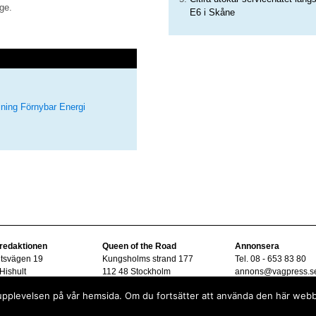
ige.
E6 i Skåne
jning
Förnybar Energi
 redaktionen
Queen of the Road
Annonsera
ltsvägen 19
Kungsholms strand 177
Tel. 08 - 653 83 80
Hishult
112 48 Stockholm
annons@vagpress.s
08 - 15 33 45
sta upplevelsen på vår hemsida. Om du fortsätter att använda den här web
vagpress.se