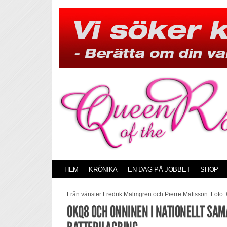
Skip
to
content
HEM
KRÖNIKA
EN DAG PÅ JOBBET
SHOP
Från vänster Fredrik Malmgren och Pierre Mattsson. Foto
OKQ8 OCH ONNINEN I NATIONELLT SA