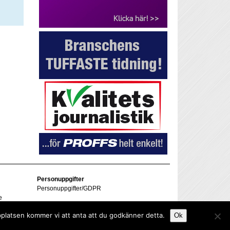
Personuppgifter
Personuppgifter/GDPR
e
bplatsen kommer vi att anta att du godkänner detta.
Ok