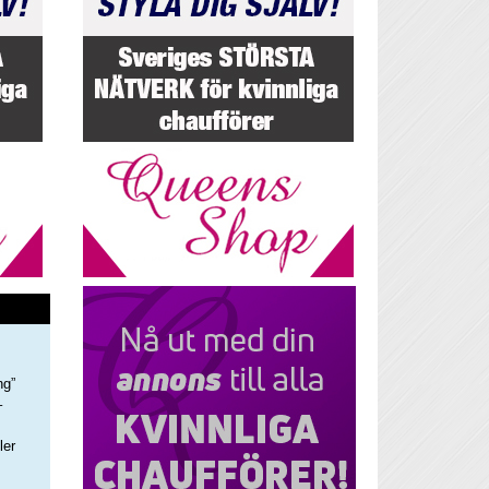
ng”
–
ler
s