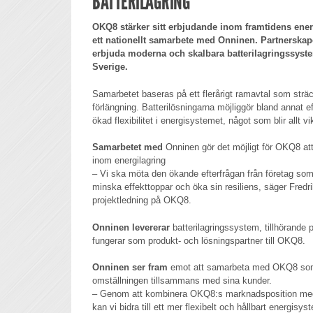
BATTERILAGRING
OKQ8 stärker sitt erbjudande inom framtidens ener
ett nationellt samarbete med Onninen. Partnerskap
erbjuda moderna och skalbara batterilagringssystem
Sverige.
Samarbetet baseras på ett flerårigt ramavtal som sträcke
förlängning. Batterilösningarna möjliggör bland annat 
ökad flexibilitet i energisystemet, något som blir allt vi
Samarbetet med
Onninen gör det möjligt för OKQ8 att
inom energilagring
– Vi ska möta den ökande efterfrågan från företag som v
minska effekttoppar och öka sin resiliens, säger Fredr
projektledning på OKQ8.
Onninen levererar
batterilagringssystem, tillhörande 
fungerar som produkt- och lösningspartner till OKQ8.
Onninen ser fram
emot att samarbeta med OKQ8 som m
omställningen tillsammans med sina kunder.
– Genom att kombinera OKQ8:s marknadsposition med 
kan vi bidra till ett mer flexibelt och hållbart energisy