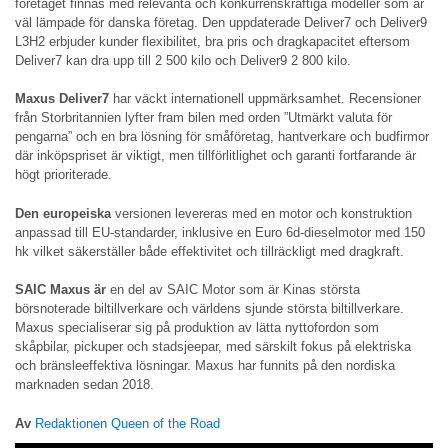
företaget finnas med relevanta och konkurrenskraftiga modeller som är
väl lämpade för danska företag. Den uppdaterade Deliver7 och Deliver9
L3H2 erbjuder kunder flexibilitet, bra pris och dragkapacitet eftersom
Deliver7 kan dra upp till 2 500 kilo och Deliver9 2 800 kilo.
Maxus Deliver7
har väckt internationell uppmärksamhet. Recensioner
från Storbritannien lyfter fram bilen med orden ”Utmärkt valuta för
pengarna” och en bra lösning för småföretag, hantverkare och budfirmor
där inköpspriset är viktigt, men tillförlitlighet och garanti fortfarande är
högt prioriterade.
Den europeiska
versionen levereras med en motor och konstruktion
anpassad till EU-standarder, inklusive en Euro 6d-dieselmotor med 150
hk vilket säkerställer både effektivitet och tillräckligt med dragkraft.
SAIC Maxus är
en del av SAIC Motor som är Kinas största
börsnoterade biltillverkare och världens sjunde största biltillverkare.
Maxus specialiserar sig på produktion av lätta nyttofordon som
skåpbilar, pickuper och stadsjeepar, med särskilt fokus på elektriska
och bränsleeffektiva lösningar. Maxus har funnits på den nordiska
marknaden sedan 2018.
Av
Redaktionen Queen of the Road