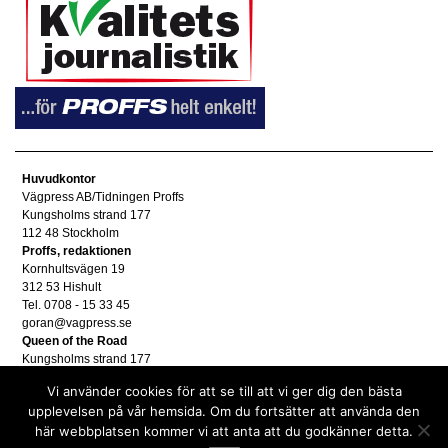
Huvudkontor
Vägpress AB/Tidningen Proffs
Kungsholms strand 177
112 48 Stockholm
Proffs, redaktionen
Kornhultsvägen 19
312 53 Hishult
Tel. 0708 - 15 33 45
goran@vagpress.se
Queen of the Road
Kungsholms strand 177
112 48 Stockholm
Vi använder cookies för att se till att vi ger dig den bästa
Annonsera
upplevelsen på vår hemsida. Om du fortsätter att använda den
Tel. 08 - 653 83 80
här webbplatsen kommer vi att anta att du godkänner detta.
annons@vagpress.se