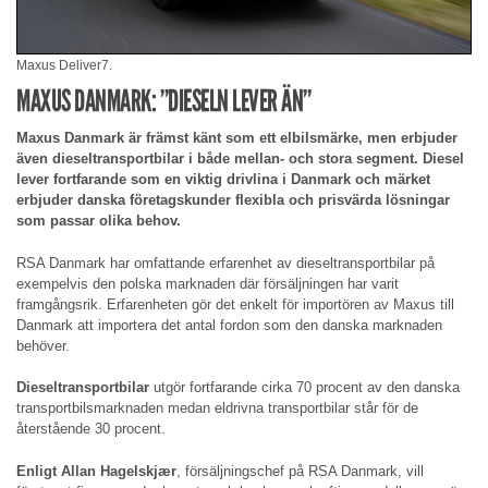
Maxus Deliver7.
MAXUS DANMARK: ”DIESELN LEVER ÄN”
Maxus Danmark är främst känt som ett elbilsmärke, men erbjuder
även dieseltransportbilar i både mellan- och stora segment. Diesel
lever fortfarande som en viktig drivlina i Danmark och märket
erbjuder danska företagskunder flexibla och prisvärda lösningar
som passar olika behov.
RSA Danmark har omfattande erfarenhet av dieseltransportbilar på
exempelvis den polska marknaden där försäljningen har varit
framgångsrik. Erfarenheten gör det enkelt för importören av Maxus till
Danmark att importera det antal fordon som den danska marknaden
behöver.
Dieseltransportbilar
utgör fortfarande cirka 70 procent av den danska
transportbilsmarknaden medan eldrivna transportbilar står för de
återstående 30 procent.
Enligt Allan Hagelskjær
, försäljningschef på RSA Danmark, vill