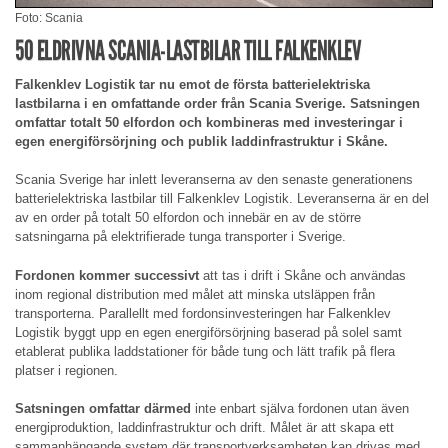
Foto: Scania
50 ELDRIVNA SCANIA-LASTBILAR TILL FALKENKLEV
Falkenklev Logistik tar nu emot de första batterielektriska
lastbilarna i en omfattande order från Scania Sverige. Satsningen
omfattar totalt 50 elfordon och kombineras med investeringar i
egen energiförsörjning och publik laddinfrastruktur i Skåne.
Scania Sverige har inlett leveranserna av den senaste generationens
batterielektriska lastbilar till Falkenklev Logistik. Leveranserna är en del
av en order på totalt 50 elfordon och innebär en av de större
satsningarna på elektrifierade tunga transporter i Sverige.
Fordonen kommer successivt
att tas i drift i Skåne och användas
inom regional distribution med målet att minska utsläppen från
transporterna. Parallellt med fordonsinvesteringen har Falkenklev
Logistik byggt upp en egen energiförsörjning baserad på solel samt
etablerat publika laddstationer för både tung och lätt trafik på flera
platser i regionen.
Satsningen omfattar därmed
inte enbart själva fordonen utan även
energiproduktion, laddinfrastruktur och drift. Målet är att skapa ett
sammanhängande system där transportverksamheten kan drivas med