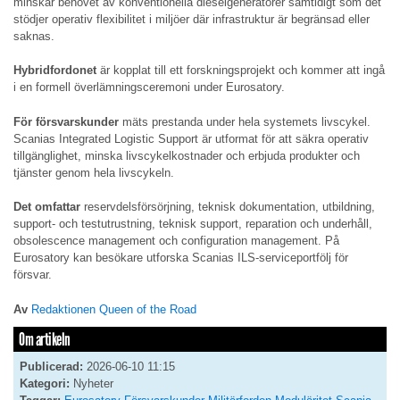
minskar behovet av konventionella dieselgeneratorer samtidigt som det
stödjer operativ flexibilitet i miljöer där infrastruktur är begränsad eller
saknas.
Hybridfordonet
är kopplat till ett forskningsprojekt och kommer att ingå
i en formell överlämningsceremoni under Eurosatory.
För försvarskunder
mäts prestanda under hela systemets livscykel.
Scanias Integrated Logistic Support är utformat för att säkra operativ
tillgänglighet, minska livscykelkostnader och erbjuda produkter och
tjänster genom hela livscykeln.
Det omfattar
reservdelsförsörjning, teknisk dokumentation, utbildning,
support- och testutrustning, teknisk support, reparation och underhåll,
obsolescence management och configuration management. På
Eurosatory kan besökare utforska Scanias ILS-serviceportfölj för
försvar.
Av
Redaktionen Queen of the Road
Om artikeln
Publicerad:
2026-06-10 11:15
Kategori:
Nyheter