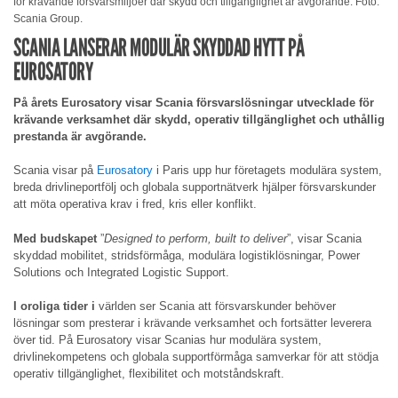
för krävande försvarsmiljöer där skydd och tillgänglighet är avgörande. Foto:
Scania Group.
SCANIA LANSERAR MODULÄR SKYDDAD HYTT PÅ
EUROSATORY
På årets Eurosatory visar Scania försvarslösningar utvecklade för
krävande verksamhet där skydd, operativ tillgänglighet och uthållig
prestanda är avgörande.
Scania visar på
Eurosatory
i Paris upp hur företagets modulära system,
breda drivlineportfölj och globala supportnätverk hjälper försvarskunder
att möta operativa krav i fred, kris eller konflikt.
Med budskapet
”
Designed to perform, built to deliver
”, visar Scania
skyddad mobilitet, stridsförmåga, modulära logistiklösningar, Power
Solutions och Integrated Logistic Support.
I oroliga tider i
världen ser Scania att försvarskunder behöver
lösningar som presterar i krävande verksamhet och fortsätter leverera
över tid. På Eurosatory visar Scanias hur modulära system,
drivlinekompetens och globala supportförmåga samverkar för att stödja
operativ tillgänglighet, flexibilitet och motståndskraft.