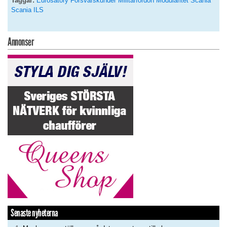
Taggar:
Eurosatory
Försvarskunder
Militärfordon
Moduläritet
Scania
Scania ILS
Annonser
Senaste nyheterna