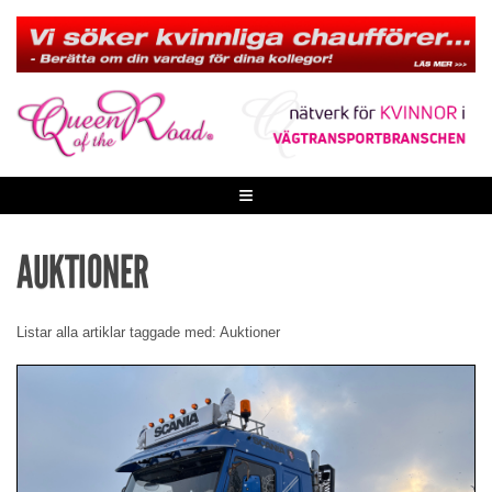
Skip
to
content
≡
AUKTIONER
Listar alla artiklar taggade med: Auktioner