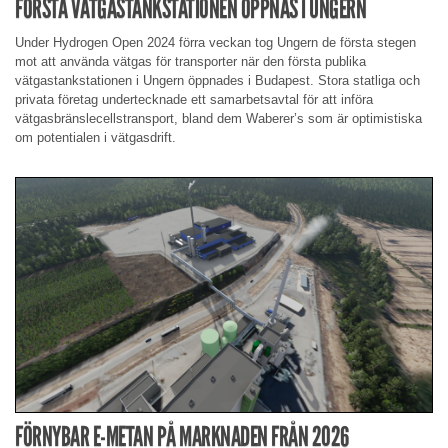
FÖRSTA VÄTGASTANKSTATIONEN ÖPPNAS I UNGERN
Under Hydrogen Open 2024 förra veckan tog Ungern de första stegen
mot att använda vätgas för transporter när den första publika
vätgastankstationen i Ungern öppnades i Budapest. Stora statliga och
privata företag undertecknade ett samarbetsavtal för att införa
vätgasbränslecellstransport, bland dem Waberer’s som är optimistiska
om potentialen i vätgasdrift.
FÖRNYBAR E-METAN PÅ MARKNADEN FRÅN 2026