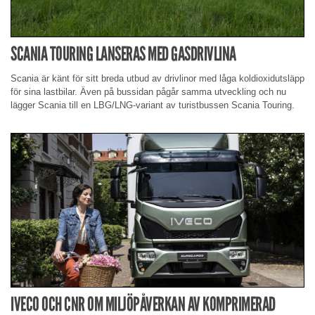
SCANIA TOURING LANSERAS MED GASDRIVLINA
Scania är känt för sitt breda utbud av drivlinor med låga koldioxidutsläpp
för sina lastbilar. Även på bussidan pågår samma utveckling och nu
lägger Scania till en LBG/LNG-variant av turistbussen Scania Touring.
IVECO OCH CNR OM MILJÖPÅVERKAN AV KOMPRIMERAD