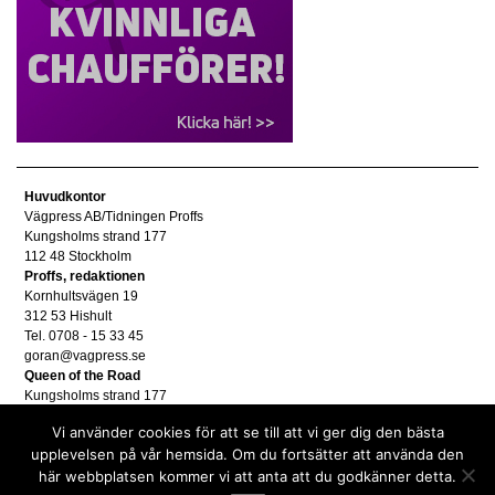
Huvudkontor
Vägpress AB/Tidningen Proffs
Kungsholms strand 177
112 48 Stockholm
Proffs, redaktionen
Kornhultsvägen 19
312 53 Hishult
Tel. 0708 - 15 33 45
goran@vagpress.se
Queen of the Road
Kungsholms strand 177
112 48 Stockholm
Vi använder cookies för att se till att vi ger dig den bästa
Annonsera
upplevelsen på vår hemsida. Om du fortsätter att använda den
Tel. 08 - 653 83 80
här webbplatsen kommer vi att anta att du godkänner detta.
annons@vagpress.se