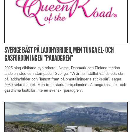
SVERIGE BÄST PÅ LADDHYBRIDER, MEN TUNGA EL- OCH
GASFORDON INGEN ”PARADGREN”
2025 slog elbilarna nya rekord i Norge, Danmark och Finland medan
andelen stod och stampade i Sverige. ”Vi är nu i stället världsledande
på laddhybrider och ”längst fram på omställningens stickspår”, säger
2030-sekretariatet. Men trots starka erbjudanden på tunga sidan el- och
gasdrivna lastbilar inte en svensk ”paradgren”.