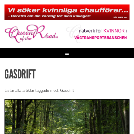
Skip
to
content
≡
GASDRIFT
Listar alla artiklar taggade med: Gasdrift