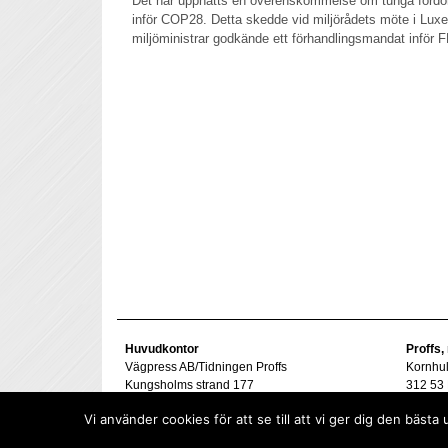
Det har uppnåtts en överenskommelse om tunga fordo
inför COP28. Detta skedde vid miljörådets möte i Lu
miljöministrar godkände ett förhandlingsmandat inför
Huvudkontor
Proffs,
Vägpress AB/Tidningen Proffs
Kornhu
Kungsholms strand 177
312 53 
112 48 Stockholm
Tel. 07
Vi använder cookies för att se till att vi ger dig den bä
goran@