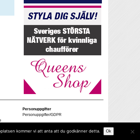
Personuppgifter
Personuppgifter/GDPR
e
bplatsen kommer vi att anta att du godkänner detta.
Ok