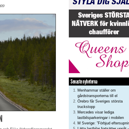
äpp
Senaste nyheterna
Menhammar ställer om
gårdstransporterna till el
Örebro får Sveriges största
truckstopp
Mercedes visar lediga
N
lastbilsparkeringar i mobilen
M Sverige: ”Förbjud eftersupni
Lätta lastbilar fortsätter uppåt 