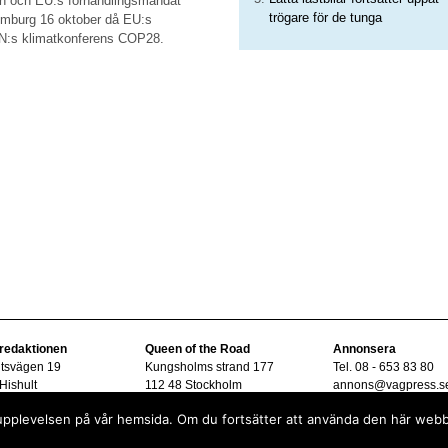
n och EU:s förhandlingsmandat
trögare för de tunga
xemburg 16 oktober då EU:s
 FN:s klimatkonferens COP28.
 redaktionen
Queen of the Road
Annonsera
ltsvägen 19
Kungsholms strand 177
Tel. 08 - 653 83 80
Hishult
112 48 Stockholm
annons@vagpress.s
08 - 15 33 45
sta upplevelsen på vår hemsida. Om du fortsätter att använda den här web
vagpress.se