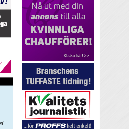
ng”
–